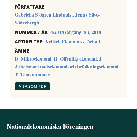
FÖRFATTARE
Gabriella Sjögren Lindquist
Jenny Säve-
,
Söderbergh
4/2018 (årgång 46)
2018
,
NUMMER / ÅR
Artikel
Ekonomisk Debatt
,
ARTIKELTYP
ÄMNE
D. Mikroekonomi
H. Offentlig ekonomi
J.
,
,
Arbetsmarknadsekonomi och befolkningsekonomi
,
T. Temanummer
VISA SOM PDF
Nationalekonomiska Föreningen
Back
To