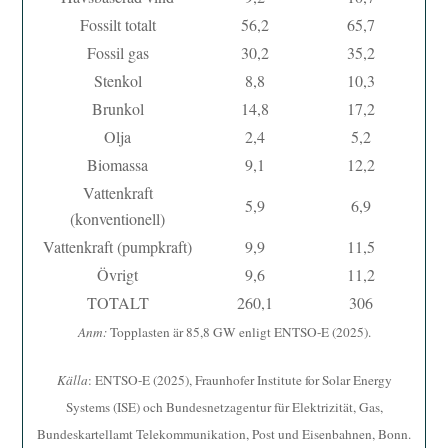
Fossilt totalt
56,2
65,7
Fossil gas
30,2
35,2
Stenkol
8,8
10,3
Brunkol
14,8
17,2
Olja
2,4
5,2
Biomassa
9,1
12,2
Vattenkraft
5,9
6,9
(konventionell)
Vattenkraft (pumpkraft)
9,9
11,5
Övrigt
9,6
11,2
TOTALT
260,1
306
Anm:
Topplasten är 85,8 GW enligt ENTSO-E (2025).
Källa
: ENTSO-E (2025), Fraunhofer Institute for Solar Energy
Systems (ISE) och Bundesnetzagentur für Elektrizität, Gas,
Bundeskartellamt Telekommunikation, Post und Eisenbahnen, Bonn.