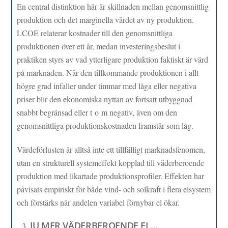
En central distinktion här är skillnaden mellan genomsnittlig
produktion och det marginella värdet av ny produktion.
LCOE relaterar kostnader till den genomsnittliga
produktionen över ett år, medan investeringsbeslut i
praktiken styrs av vad ytterligare produktion faktiskt är värd
på marknaden. När den tillkommande produktionen i allt
högre grad infaller under timmar med låga eller negativa
priser blir den ekonomiska nyttan av fortsatt utbyggnad
snabbt begränsad eller t o m negativ, även om den
genomsnittliga produktionskostnaden framstår som låg.
Värdeförlusten är alltså inte ett tillfälligt marknadsfenomen,
utan en strukturell systemeffekt kopplad till väderberoende
produktion med likartade produktionsprofiler. Effekten har
påvisats empiriskt för både vind- och solkraft i flera elsystem
och förstärks när andelen variabel förnybar el ökar.
JU MER VÄDERBEROENDE EL…