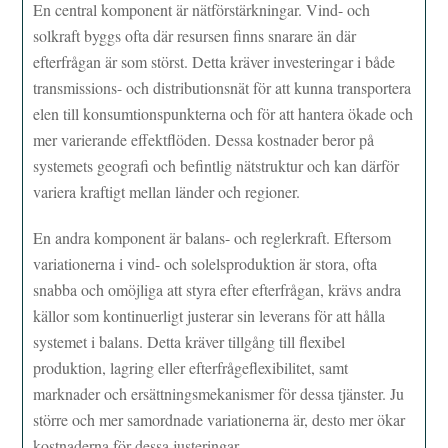
En central komponent är nätförstärkningar. Vind- och
solkraft byggs ofta där resursen finns snarare än där
efterfrågan är som störst. Detta kräver investeringar i både
transmissions- och distributionsnät för att kunna transportera
elen till konsumtionspunkterna och för att hantera ökade och
mer varierande effektflöden. Dessa kostnader beror på
systemets geografi och befintlig nätstruktur och kan därför
variera kraftigt mellan länder och regioner.
En andra komponent är balans- och reglerkraft. Eftersom
variationerna i vind- och solelsproduktion är stora, ofta
snabba och omöjliga att styra efter efterfrågan, krävs andra
källor som kontinuerligt justerar sin leverans för att hålla
systemet i balans. Detta kräver tillgång till flexibel
produktion, lagring eller efterfrågeflexibilitet, samt
marknader och ersättningsmekanismer för dessa tjänster. Ju
större och mer samordnade variationerna är, desto mer ökar
kostnaderna för dessa justeringar.