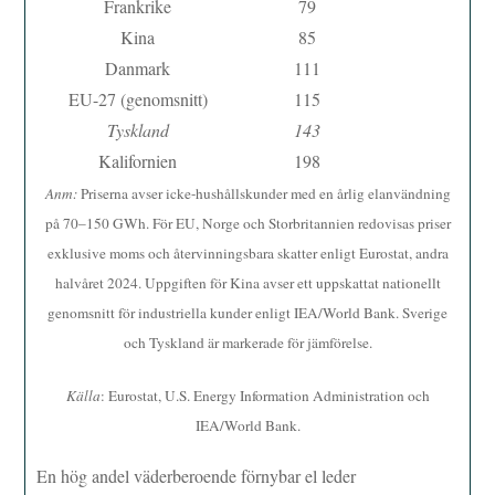
Frankrike
79
Kina
85
Danmark
111
EU-27 (genomsnitt)
115
Tyskland
143
Kalifornien
198
Anm:
Priserna avser icke-hushållskunder med en årlig elanvändning
på 70–150 GWh. För EU, Norge och Storbritannien redovisas priser
exklusive moms och återvinningsbara skatter enligt Eurostat, andra
halvåret 2024. Uppgiften för Kina avser ett uppskattat nationellt
genomsnitt för industriella kunder enligt IEA/World Bank. Sverige
och Tyskland är markerade för jämförelse.
Källa
: Eurostat, U.S. Energy Information Administration och
IEA/World Bank.
En hög andel väderberoende förnybar el leder