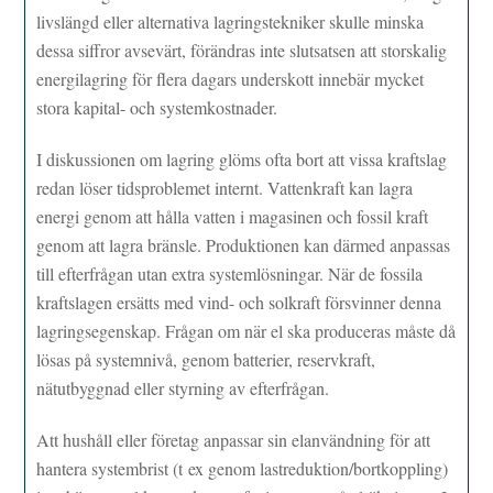
livslängd eller alternativa lagringstekniker skulle minska
dessa siffror avsevärt, förändras inte slutsatsen att storskalig
energilagring för flera dagars underskott innebär mycket
stora kapital- och systemkostnader.
I diskussionen om lagring glöms ofta bort att vissa kraftslag
redan löser tidsproblemet internt. Vattenkraft kan lagra
energi genom att hålla vatten i magasinen och fossil kraft
genom att lagra bränsle. Produktionen kan därmed anpassas
till efterfrågan utan extra systemlösningar. När de fossila
kraftslagen ersätts med vind- och solkraft försvinner denna
lagringsegenskap. Frågan om när el ska produceras måste då
lösas på systemnivå, genom batterier, reservkraft,
nätutbyggnad eller styrning av efterfrågan.
Att hushåll eller företag anpassar sin elanvändning för att
hantera systembrist (t ex genom lastreduktion/bortkoppling)