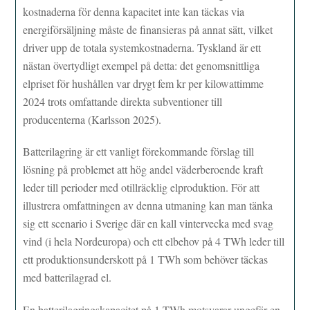
kostnaderna för denna kapacitet inte kan täckas via
energiförsäljning måste de finansieras på annat sätt, vilket
driver upp de totala systemkostnaderna. Tyskland är ett
nästan övertydligt exempel på detta: det genomsnittliga
elpriset för hushållen var drygt fem kr per kilowattimme
2024 trots omfattande direkta subventioner till
producenterna (Karlsson 2025).
Batterilagring är ett vanligt förekommande förslag till
lösning på problemet att hög andel väderberoende kraft
leder till perioder med otillräcklig elproduktion. För att
illustrera omfattningen av denna utmaning kan man tänka
sig ett scenario i Sverige där en kall vintervecka med svag
vind (i hela Nordeuropa) och ett elbehov på 4 TWh leder till
ett produktionsunderskott på 1 TWh som behöver täckas
med batterilagrad el.
En batterilagringskapacitet på 1 TWh motsvarar ungefär en