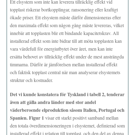
Ett elsystem som inte kan leverera tillräcklig effekt vid
topplast riskerar bortkopplingar, ransonering eller kraftigt
ökade priser. Ett elsystem måste därför dimensioneras efter
den maximala effekt som någon gång måste levereras, vilket
innebär att topplasten blir ett bindande kapacitetskrav. All
installerad effekt som inte bidrar till att möta topplasten kan
vara värdefull för energiutbytet över året, men kan inte
ersätta behovet av tillräcklig effekt under de mest ansträngda
timmarna. Därför är jämförelsen mellan installerad effekt
och faktisk topplast central när man analyserar elsystemets
struktur och kostnader.
Det vi kunde konstatera för Tyskland i tabell 2, tenderar
även att gälla andra länder med stor andel
väderberoende elproduktion såsom Italien, Portugal och
Spanien. Figur 1
visar ett starkt positivt samband mellan
den totala överdimensioneringen i elsystemet, definierad som
installerad effekt i relation till topplast, och den del av denna