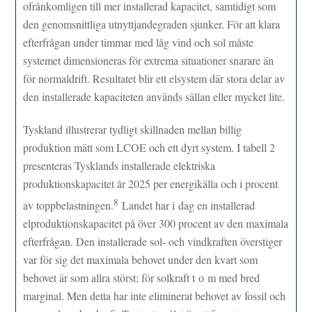
ofrånkomligen till mer installerad kapacitet, samtidigt som
den genomsnittliga utnyttjandegraden sjunker. För att klara
efterfrågan under timmar med låg vind och sol måste
systemet dimensioneras för extrema situationer snarare än
för normaldrift. Resultatet blir ett elsystem där stora delar av
den installerade kapaciteten används sällan eller mycket lite.
Tyskland illustrerar tydligt skillnaden mellan billig
produktion mätt som LCOE och ett dyrt system. I tabell 2
presenteras Tysklands installerade elektriska
produktionskapacitet år 2025 per energikälla och i procent
8
av toppbelastningen.
Landet har i dag en installerad
elproduktionskapacitet på över 300 procent av den maximala
efterfrågan. Den installerade sol- och vindkraften överstiger
var för sig det maximala behovet under den kvart som
behovet är som allra störst; för solkraft t o m med bred
marginal. Men detta har inte eliminerat behovet av fossil och