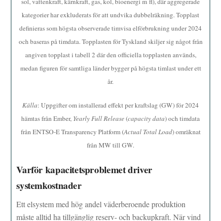
sol, vattenkraft, kärnkraft, gas, kol, bioenergi m fl), där aggregerade
kategorier har exkluderats för att undvika dubbelräkning. Topplast
definieras som högsta observerade timvisa elförbrukning under 2024
och baseras på timdata. Topplasten för Tyskland skiljer sig något från
angiven topplast i tabell 2 där den officiella topplasten används,
medan figuren för samtliga länder bygger på högsta timlast under ett
år.
Källa
: Uppgifter om installerad effekt per kraftslag (GW) för 2024
hämtas från Ember,
Yearly Full Release
(
capacity data
) och timdata
från ENTSO-E Transparency Platform (
Actual Total Load
) omräknat
från MW till GW.
Varför kapacitetsproblemet driver
systemkostnader
Ett elsystem med hög andel väderberoende produktion
måste alltid ha tillgänglig reserv- och backupkraft. När vind