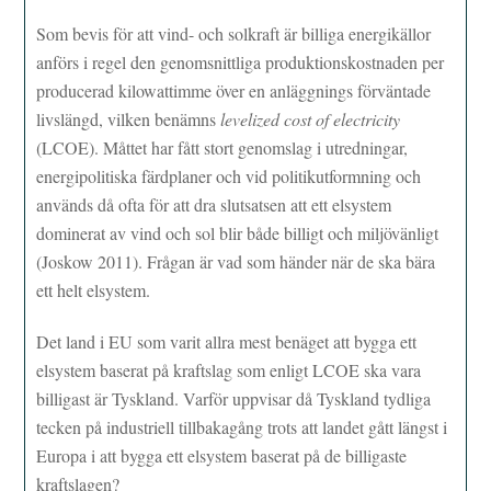
Som bevis för att vind- och solkraft är billiga energikällor
anförs i regel den genomsnittliga produktionskostnaden per
producerad kilowattimme över en anläggnings förväntade
livslängd, vilken benämns
levelized cost of electricity
(LCOE). Måttet har fått stort genomslag i utredningar,
energipolitiska färdplaner och vid politikutformning och
används då ofta för att dra slutsatsen att ett elsystem
dominerat av vind och sol blir både billigt och miljövänligt
(Joskow 2011). Frågan är vad som händer när de ska bära
ett helt elsystem.
Det land i EU som varit allra mest benäget att bygga ett
elsystem baserat på kraftslag som enligt LCOE ska vara
billigast är Tyskland. Varför uppvisar då Tyskland tydliga
tecken på industriell tillbakagång trots att landet gått längst i
Europa i att bygga ett elsystem baserat på de billigaste
kraftslagen?