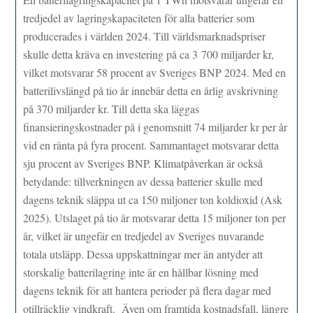
tredjedel av lagringskapaciteten för alla batterier som
producerades i världen 2024. Till världsmarknadspriser
skulle detta kräva en investering på ca 3 700 miljarder kr,
vilket motsvarar 58 procent av Sveriges BNP 2024. Med en
batterilivslängd på tio år innebär detta en årlig avskrivning
på 370 miljarder kr. Till detta ska läggas
finansieringskostnader på i genomsnitt 74 miljarder kr per år
vid en ränta på fyra procent. Sammantaget motsvarar detta
sju procent av Sveriges BNP. Klimatpåverkan är också
betydande: tillverkningen av dessa batterier skulle med
dagens teknik släppa ut ca 150 miljoner ton koldioxid (Ask
2025). Utslaget på tio år motsvarar detta 15 miljoner ton per
år, vilket är ungefär en tredjedel av Sveriges nuvarande
totala utsläpp. Dessa uppskattningar mer än antyder att
storskalig batterilagring inte är en hållbar lösning med
dagens teknik för att hantera perioder på flera dagar med
otillräcklig vindkraft. Även om framtida kostnadsfall, längre