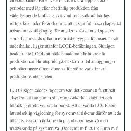
effektkapacitet. Ett elsystem måste klara topplast och
perioder med låg eller obefintlig produktion från
väderberoende kraftslag. Att vind- och solkraft har låga
rörliga kostnader förändrar inte att nästan full reservkapacitet
måste finnas tillgänglig. Kostnaderna för denna kapacitet
som ofta används sällan men måste byggas, finansieras och
underhållas, ligger utanför LCOE-beräkningen. Slutligen
beaktar inte LCOE att nätkostnaderna blir högre när
produktionen blir utspridd på ett större antal anläggningar
och nätet måste dimensioneras för större variationer i
produktionsintensiteten.
LCOE säger således inget om vad det kostar att få ett helt
elsystem att fungera med leveranssäkerhet, stabilitet och
tillräcklig effekt vid rätt tidpunkt. Att använda LCOE som
huvudsaklig vägledning för systemval riskerar därför att leda
till slutsatser som är korrekta på anläggningsnivå men
missvisande på systemnivå (Ueckerdt m fl 2013; Hirth m fl