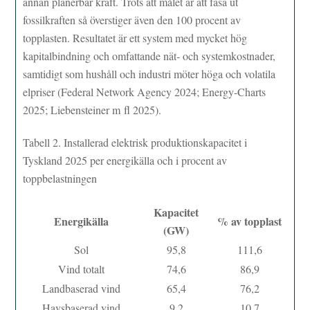
annan planerbar kraft. Trots att målet är att fasa ut
fossilkraften så överstiger även den 100 procent av
topplasten. Resultatet är ett system med mycket hög
kapitalbindning och omfattande nät- och systemkostnader,
samtidigt som hushåll och industri möter höga och volatila
elpriser (Federal Network Agency 2024; Energy-Charts
2025; Liebensteiner m fl 2025).
Tabell 2. Installerad elektrisk produktionskapacitet i
Tyskland 2025 per energikälla och i procent av
toppbelastningen
Kapacitet
Energikälla
% av topplast
(GW)
Sol
95,8
111,6
Vind totalt
74,6
86,9
Landbaserad vind
65,4
76,2
Havsbaserad vind
9,2
10,7