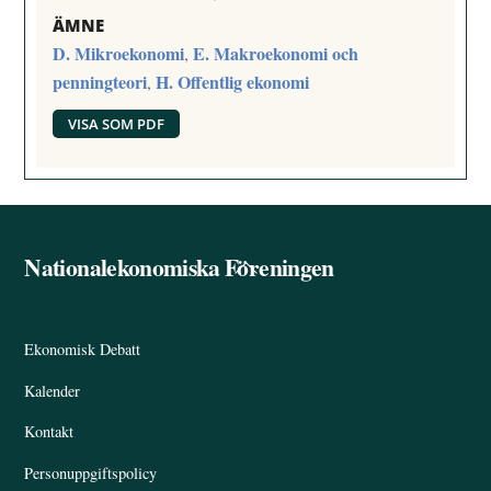
ÄMNE
D. Mikroekonomi
E. Makroekonomi och
,
penningteori
H. Offentlig ekonomi
,
VISA SOM PDF
Nationalekonomiska Föreningen
Back
To
Top
Ekonomisk Debatt
Kalender
Kontakt
Personuppgiftspolicy