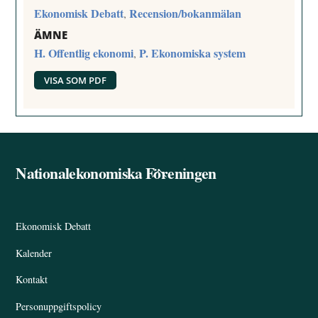
Ekonomisk Debatt
Recension/bokanmälan
,
ÄMNE
H. Offentlig ekonomi
P. Ekonomiska system
,
VISA SOM PDF
Nationalekonomiska Föreningen
Back
To
Top
Ekonomisk Debatt
Kalender
Kontakt
Personuppgiftspolicy