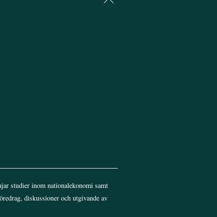
To
Top
jar studier inom nationalekonomi samt
föredrag, diskussioner och utgivande av