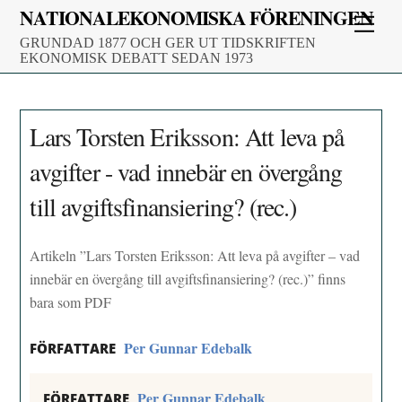
Skip
NATIONALEKONOMISKA FÖRENINGEN
Men
to
GRUNDAD 1877 OCH GER UT TIDSKRIFTEN
content
EKONOMISK DEBATT SEDAN 1973
Lars Torsten Eriksson: Att leva på
avgifter - vad innebär en övergång
till avgiftsfinansiering? (rec.)
Artikeln ”Lars Torsten Eriksson: Att leva på avgifter – vad
innebär en övergång till avgiftsfinansiering? (rec.)” finns
bara som PDF
Per Gunnar Edebalk
FÖRFATTARE
Per Gunnar Edebalk
FÖRFATTARE