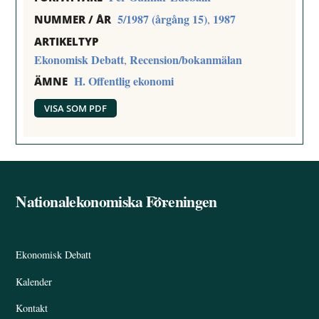
5/1987 (årgång 15)
1987
,
NUMMER / ÅR
ARTIKELTYP
Ekonomisk Debatt
Recension/bokanmälan
,
H. Offentlig ekonomi
ÄMNE
VISA SOM PDF
Nationalekonomiska Föreningen
Back
To
Top
Ekonomisk Debatt
Kalender
Kontakt