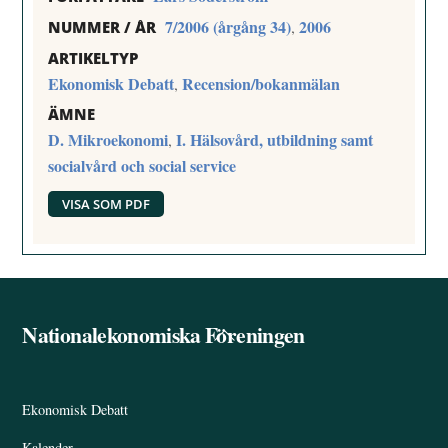
7/2006 (årgång 34)
2006
,
NUMMER / ÅR
ARTIKELTYP
Ekonomisk Debatt
Recension/bokanmälan
,
ÄMNE
D. Mikroekonomi
I. Hälsovård, utbildning samt
,
socialvård och social service
VISA SOM PDF
Nationalekonomiska Föreningen
Back
To
Top
Ekonomisk Debatt
Kalender