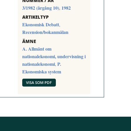
NUMMER / ÅR
3/1982 (årgång 10)
1982
,
ARTIKELTYP
Ekonomisk Debatt
,
Recension/bokanmälan
ÄMNE
A. Allmänt om
nationalekonomi, undervisning i
nationalekonomi
P.
,
Ekonomiska system
VISA SOM PDF