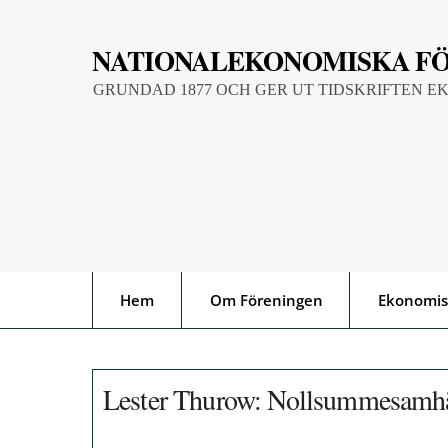
Skip
to
NATIONALEKONOMISKA F
content
GRUNDAD 1877 OCH GER UT TIDSKRIFTEN E
Hem
Om Föreningen
Ekonomis
Lester Thurow: Nollsummesamhä