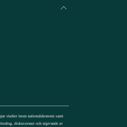
Back
To
Top
jar studier inom nationalekonomi samt
föredrag, diskussioner och utgivande av