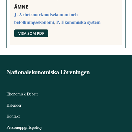
ÄMNE
J. Arbetsmarknadsekonomi och
befolkningsekonomi
P. Ekonomiska system
,
VISA SOM PDF
Nationalekonomiska Föreningen
Back
To
Top
Ekonomisk Debatt
Kalender
Kontakt
Personuppgiftspolicy