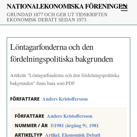
Skip
NATIONALEKONOMISKA FÖRENINGEN
Men
to
GRUNDAD 1877 OCH GER UT TIDSKRIFTEN
content
EKONOMISK DEBATT SEDAN 1973
Löntagarfonderna och den
fördelningspolitiska bakgrunden
Artikeln ”Löntagarfonderna och den fördelningspolitiska
bakgrunden” finns bara som PDF
Anders Kristoffersson
FÖRFATTARE
Anders Kristoffersson
FÖRFATTARE
5/1981 (årgång 9)
1981
,
NUMMER / ÅR
Artikel
Ekonomisk Debatt
,
ARTIKELTYP