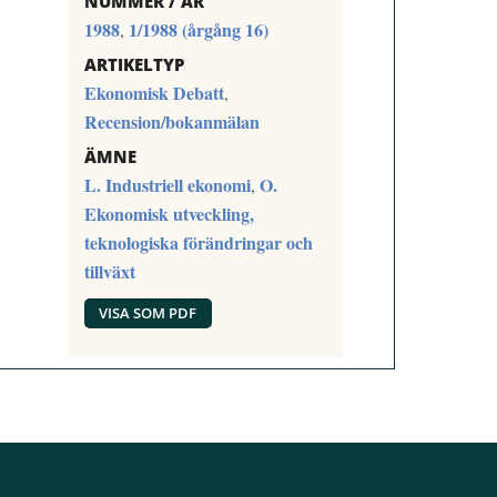
NUMMER / ÅR
1988
1/1988 (årgång 16)
,
ARTIKELTYP
Ekonomisk Debatt
,
Recension/bokanmälan
ÄMNE
L. Industriell ekonomi
O.
,
Ekonomisk utveckling,
teknologiska förändringar och
tillväxt
VISA SOM PDF