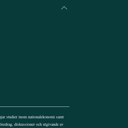
Back
To
Top
jar studier inom nationalekonomi samt
föredrag, diskussioner och utgivande av