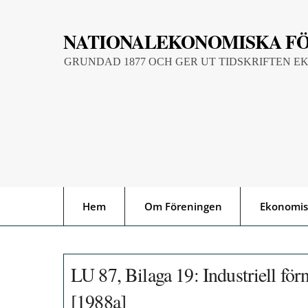
Skip
to
NATIONALEKONOMISKA F
content
GRUNDAD 1877 OCH GER UT TIDSKRIFTEN E
Hem
Om Föreningen
Ekonomis
LU 87, Bilaga 19: Industriell förn
[1988a]