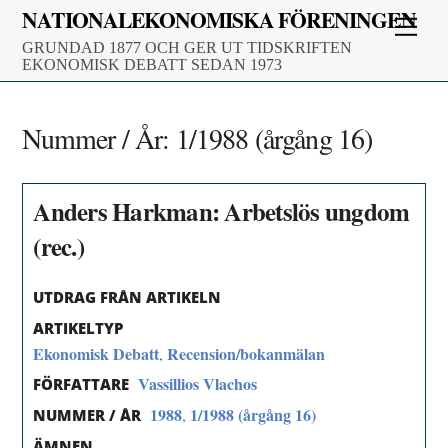
Skip
NATIONALEKONOMISKA FÖRENINGEN
Men
to
GRUNDAD 1877 OCH GER UT TIDSKRIFTEN
content
EKONOMISK DEBATT SEDAN 1973
Nummer / År:
1/1988 (årgång 16)
Anders Harkman: Arbetslös ungdom
(rec.)
UTDRAG FRÅN ARTIKELN
ARTIKELTYP
Ekonomisk Debatt
Recension/bokanmälan
,
Vassillios Vlachos
FÖRFATTARE
1988
1/1988 (årgång 16)
,
NUMMER / ÅR
ÄMNEN