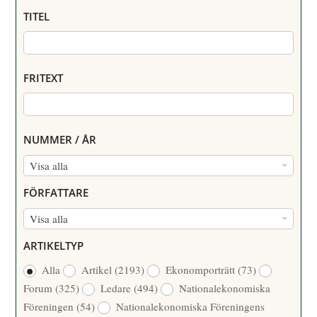
TITEL
FRITEXT
NUMMER / ÅR
N
Visa alla
U
FÖRFATTARE
M
F
Visa alla
M
Ö
E
ARTIKELTYP
R
R
Alla
Artikel
(2193)
Ekonomporträtt
(73)
F
/
Forum
(325)
Ledare
(494)
Nationalekonomiska
A
Å
Föreningen
(54)
Nationalekonomiska Föreningens
T
R