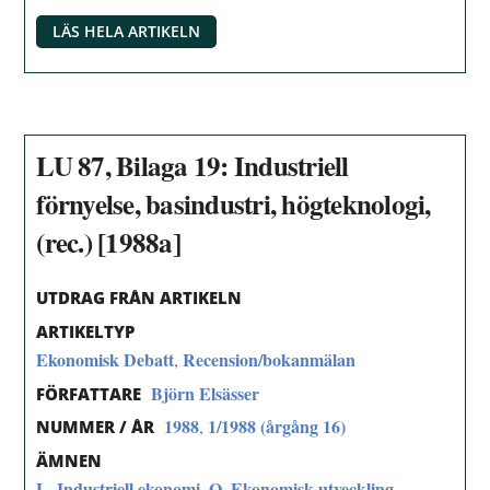
LÄS HELA ARTIKELN
LU 87, Bilaga 19: Industriell
förnyelse, basindustri, högteknologi,
(rec.) [1988a]
UTDRAG FRÅN ARTIKELN
ARTIKELTYP
Ekonomisk Debatt
Recension/bokanmälan
,
Björn Elsässer
FÖRFATTARE
1988
1/1988 (årgång 16)
,
NUMMER / ÅR
ÄMNEN
L. Industriell ekonomi
O. Ekonomisk utveckling,
,