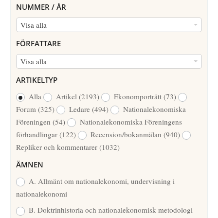
NUMMER / ÅR
N
Visa alla
U
FÖRFATTARE
M
F
Visa alla
M
Ö
E
ARTIKELTYP
R
R
Alla
Artikel
(2193)
Ekonomporträtt
(73)
F
/
Forum
(325)
Ledare
(494)
Nationalekonomiska
A
Å
Föreningen
(54)
Nationalekonomiska Föreningens
T
R
förhandlingar
(122)
Recension/bokanmälan
(940)
T
Repliker och kommentarer
(1032)
A
R
ÄMNEN
E
A. Allmänt om nationalekonomi, undervisning i
nationalekonomi
B. Doktrinhistoria och nationalekonomisk metodologi