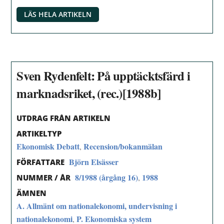
LÄS HELA ARTIKELN
Sven Rydenfelt: På upptäcktsfärd i
marknadsriket, (rec.)[1988b]
UTDRAG FRÅN ARTIKELN
ARTIKELTYP
Ekonomisk Debatt
Recension/bokanmälan
,
Björn Elsässer
FÖRFATTARE
8/1988 (årgång 16)
1988
,
NUMMER / ÅR
ÄMNEN
A. Allmänt om nationalekonomi, undervisning i
nationalekonomi
P. Ekonomiska system
,