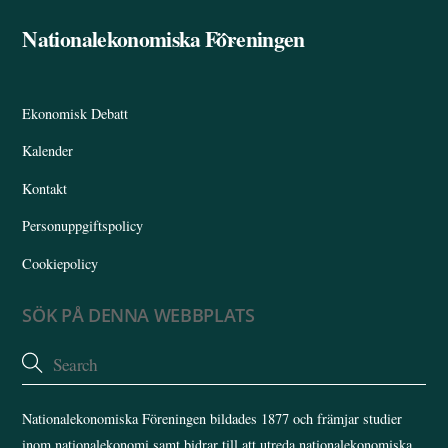
Nationalekonomiska Föreningen
Back
To
Top
Ekonomisk Debatt
Kalender
Kontakt
Personuppgiftspolicy
Cookiepolicy
SÖK PÅ DENNA WEBBPLATS
Nationalekonomiska Föreningen bildades 1877 och främjar studier
inom nationalekonomi samt bidrar till att utreda nationalekonomiska