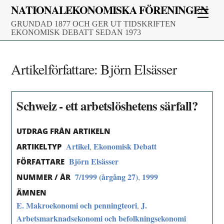
Skip
NATIONALEKONOMISKA FÖRENINGEN
Men
to
GRUNDAD 1877 OCH GER UT TIDSKRIFTEN
content
EKONOMISK DEBATT SEDAN 1973
Artikelförfattare:
Björn Elsässer
Schweiz - ett arbetslöshetens särfall?
UTDRAG FRÅN ARTIKELN
Artikel
Ekonomisk Debatt
,
ARTIKELTYP
Björn Elsässer
FÖRFATTARE
7/1999 (årgång 27)
1999
,
NUMMER / ÅR
ÄMNEN
E. Makroekonomi och penningteori
J.
,
Arbetsmarknadsekonomi och befolkningsekonomi