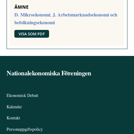
ÄMNE
D. Mikroekonomi
J. Arbetsmarknadsekonomi och
,
befolkningsekonomi
VISA SOM PDF
Nationalekonomiska Föreningen
Back
To
Top
Ekonomisk Debatt
Kalender
Kontakt
Personuppgiftspolicy