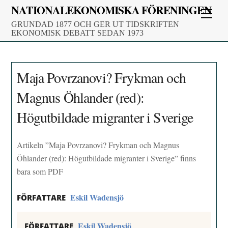
Skip
NATIONALEKONOMISKA FÖRENINGEN
Men
to
GRUNDAD 1877 OCH GER UT TIDSKRIFTEN
content
EKONOMISK DEBATT SEDAN 1973
Maja Povrzanovi? Frykman och
Magnus Öhlander (red):
Högutbildade migranter i Sverige
Artikeln ”Maja Povrzanovi? Frykman och Magnus
Öhlander (red): Högutbildade migranter i Sverige” finns
bara som PDF
Eskil Wadensjö
FÖRFATTARE
Eskil Wadensjö
FÖRFATTARE