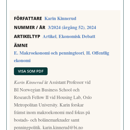
Karin Kinnerud
FÖRFATTARE
3/2024 (årgång 52)
2024
,
NUMMER / ÅR
Artikel
Ekonomisk Debatt
,
ARTIKELTYP
ÄMNE
E. Makroekonomi och penningteori
H. Offentlig
,
ekonomi
VISA SOM PDF
Karin Kinnerud
är Assistant Professor vid
BI Norwegian Business School och
Research Fellow II vid Housing Lab, Oslo
Metropolitan University. Karin forskar
främst inom makroekonomi med fokus på
bostads- och bolånemarknader samt
penningpolitik.
karin.kinnerud@bi.no