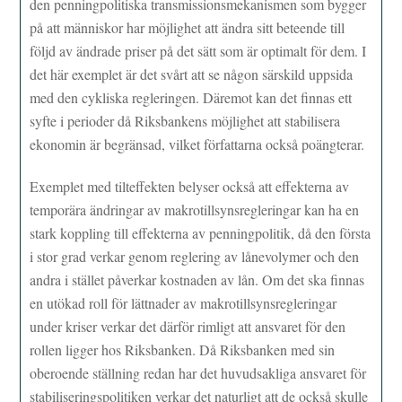
den penningpolitiska transmissionsmekanismen som bygger
på att människor har möjlighet att ändra sitt beteende till
följd av ändrade priser på det sätt som är optimalt för dem. I
det här exemplet är det svårt att se någon särskild uppsida
med den cykliska regleringen. Däremot kan det finnas ett
syfte i perioder då Riksbankens möjlighet att stabilisera
ekonomin är begränsad, vilket författarna också poängterar.
Exemplet med tilteffekten belyser också att effekterna av
temporära ändringar av makrotillsynsregleringar kan ha en
stark koppling till effekterna av penningpolitik, då den första
i stor grad verkar genom reglering av lånevolymer och den
andra i stället påverkar kostnaden av lån. Om det ska finnas
en utökad roll för lättnader av makrotillsynsregleringar
under kriser verkar det därför rimligt att ansvaret för den
rollen ligger hos Riksbanken. Då Riksbanken med sin
oberoende ställning redan har det huvudsakliga ansvaret för
stabiliseringspolitiken verkar det naturligt att de också skulle