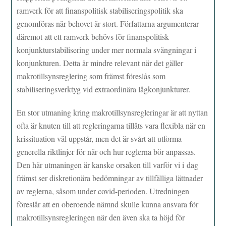
ramverk för att finanspolitisk stabiliseringspolitik ska
genomföras när behovet är stort. Författarna argumenterar
däremot att ett ramverk behövs för finanspolitisk
konjunkturstabilisering under mer normala svängningar i
konjunkturen. Detta är mindre relevant när det gäller
makrotillsynsreglering som främst föreslås som
stabiliseringsverktyg vid extraordinära lågkonjunkturer.
En stor utmaning kring makrotillsynsregleringar är att nyttan
ofta är knuten till att regleringarna tillåts vara flexibla när en
krissituation väl uppstår, men det är svårt att utforma
generella riktlinjer för när och hur reglerna bör anpassas.
Den här utmaningen är kanske orsaken till varför vi i dag
främst ser diskretionära bedömningar av tillfälliga lättnader
av reglerna, såsom under covid-perioden. Utredningen
föreslår att en oberoende nämnd skulle kunna ansvara för
makrotillsynsregleringen när den även ska ta höjd för