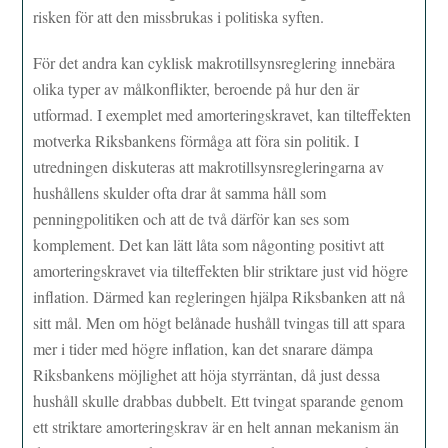
risken för att den missbrukas i politiska syften.
För det andra kan cyklisk makrotillsynsreglering innebära
olika typer av målkonflikter, beroende på hur den är
utformad. I exemplet med amorteringskravet, kan tilteffekten
motverka Riksbankens förmåga att föra sin politik. I
utredningen diskuteras att makrotillsynsregleringarna av
hushållens skulder ofta drar åt samma håll som
penningpolitiken och att de två därför kan ses som
komplement. Det kan lätt låta som någonting positivt att
amorteringskravet via tilteffekten blir striktare just vid högre
inflation. Därmed kan regleringen hjälpa Riksbanken att nå
sitt mål. Men om högt belånade hushåll tvingas till att spara
mer i tider med högre inflation, kan det snarare dämpa
Riksbankens möjlighet att höja styrräntan, då just dessa
hushåll skulle drabbas dubbelt. Ett tvingat sparande genom
ett striktare amorteringskrav är en helt annan mekanism än