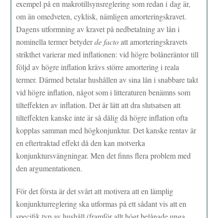
exempel på en makrotillsynsreglering som redan i dag är,
om än omedveten, cyklisk, nämligen amorteringskravet.
Dagens utformning av kravet på nedbetalning av lån i
nominella termer betyder
de facto
att amorteringskravets
strikthet varierar med inflationen: vid högre bolåneräntor till
följd av högre inflation krävs större amortering i reala
termer. Därmed betalar hushållen av sina lån i snabbare takt
vid högre inflation, något som i litteraturen benämns som
tilteffekten av inflation. Det är lätt att dra slutsatsen att
tilteffekten kanske inte är så dålig då högre inflation ofta
kopplas samman med högkonjunktur. Det kanske rentav är
en eftertraktad effekt då den kan motverka
konjunktursvängningar. Men det finns flera problem med
den argumentationen.
För det första är det svårt att motivera att en lämplig
konjunkturreglering ska utformas på ett sådant vis att en
specifik typ av hushåll (framför allt högt belånade unga