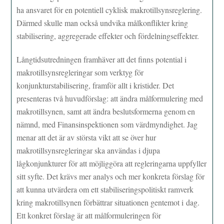
ha ansvaret för en potentiell cyklisk makrotillsynsreglering.
Därmed skulle man också undvika målkonflikter kring
stabilisering, aggregerade effekter och fördelningseffekter.
Långtidsutredningen framhäver att det finns potential i
makrotillsynsregleringar som verktyg för
konjunkturstabilisering, framför allt i kristider. Det
presenteras två huvudförslag: att ändra målformulering med
makrotillsynen, samt att ändra beslutsformerna genom en
nämnd, med Finansinspektionen som värdmyndighet. Jag
menar att det är av största vikt att se över hur
makrotillsynsregleringar ska användas i djupa
lågkonjunkturer för att möjliggöra att regleringarna uppfyller
sitt syfte. Det krävs mer analys och mer konkreta förslag för
att kunna utvärdera om ett stabiliseringspolitiskt ramverk
kring makrotillsynen förbättrar situationen gentemot i dag.
Ett konkret förslag är att målformuleringen för