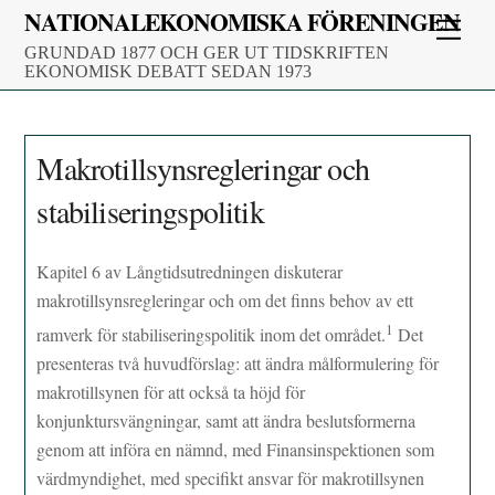
Skip
NATIONALEKONOMISKA FÖRENINGEN
Men
to
GRUNDAD 1877 OCH GER UT TIDSKRIFTEN
content
EKONOMISK DEBATT SEDAN 1973
Makrotillsynsregleringar och
stabiliseringspolitik
Kapitel 6 av Långtidsutredningen diskuterar
makrotillsynsregleringar och om det finns behov av ett
1
ramverk för stabiliseringspolitik inom det området.
Det
presenteras två huvudförslag: att ändra målformulering för
makrotillsynen för att också ta höjd för
konjunktursvängningar, samt att ändra beslutsformerna
genom att införa en nämnd, med Finansinspektionen som
värdmyndighet, med specifikt ansvar för makrotillsynen