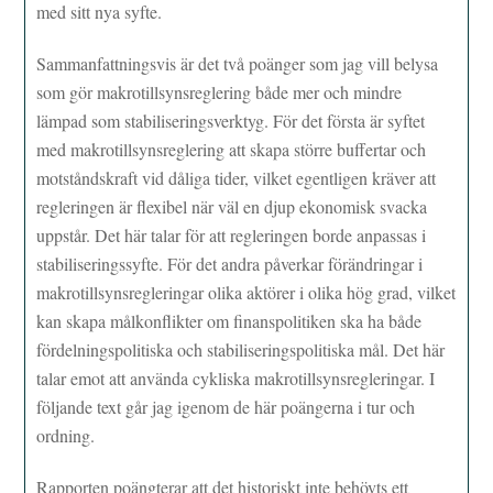
med sitt nya syfte.
Sammanfattningsvis är det två poänger som jag vill belysa
som gör makrotillsynsreglering både mer och mindre
lämpad som stabiliseringsverktyg. För det första är syftet
med makrotillsynsreglering att skapa större buffertar och
motståndskraft vid dåliga tider, vilket egentligen kräver att
regleringen är flexibel när väl en djup ekonomisk svacka
uppstår. Det här talar för att regleringen borde anpassas i
stabiliseringssyfte. För det andra påverkar förändringar i
makrotillsynsregleringar olika aktörer i olika hög grad, vilket
kan skapa målkonflikter om finanspolitiken ska ha både
fördelningspolitiska och stabiliseringspolitiska mål. Det här
talar emot att använda cykliska makrotillsynsregleringar. I
följande text går jag igenom de här poängerna i tur och
ordning.
Rapporten poängterar att det historiskt inte behövts ett