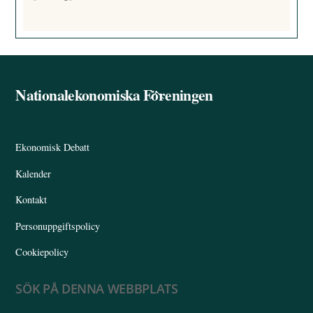
Nationalekonomiska Föreningen
Back
To
Top
Ekonomisk Debatt
Kalender
Kontakt
Personuppgiftspolicy
Cookiepolicy
SÖK PÅ DENNA WEBBPLATS