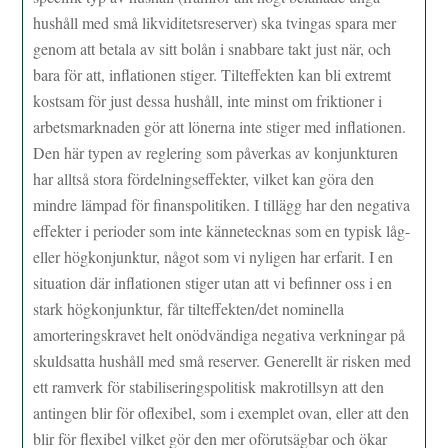
hushåll med små likviditetsreserver) ska tvingas spara mer
genom att betala av sitt bolån i snabbare takt just när, och
bara för att, inflationen stiger. Tilteffekten kan bli extremt
kostsam för just dessa hushåll, inte minst om friktioner i
arbetsmarknaden gör att lönerna inte stiger med inflationen.
Den här typen av reglering som påverkas av konjunkturen
har alltså stora fördelningseffekter, vilket kan göra den
mindre lämpad för finanspolitiken. I tillägg har den negativa
effekter i perioder som inte kännetecknas som en typisk låg-
eller högkonjunktur, något som vi nyligen har erfarit. I en
situation där inflationen stiger utan att vi befinner oss i en
stark högkonjunktur, får tilteffekten/det nominella
amorteringskravet helt onödvändiga negativa verkningar på
skuldsatta hushåll med små reserver. Generellt är risken med
ett ramverk för stabiliseringspolitisk makrotillsyn att den
antingen blir för oflexibel, som i exemplet ovan, eller att den
blir för flexibel vilket gör den mer oförutsägbar och ökar