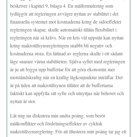
beskriver i kapitel 9, bilaga 4. En målformulering som
tydliggör att regleringen avväger nyttan av stabilitet i det
finansiella systemet mot kostnaderna kring de sidoeffekter
regleringen skapar, skulle automatiskt tillåta flexibilitet i
regleringen när så krävs. När en kris väl uppstår kan nyttan
kring makrotillsynsregleringen snabbt bli negativ och
kostnaderna stora. En lättnad av reglerna skulle i ett sådant
läge snarare värna stabiliteten. Själva syftet med regleringen
är ju att bygga upp buffertar för att göra ekonomin mer
motståndskraftig när en kraftig lågkonjunktur inträffar. Det
är på tiden att makrotillsynen tillåter att de buffertarna
faktiskt kan uppfylla sitt syfte och utnyttjas när behovet och
nyttan är stor.
Låt mig nu diskutera min andra poäng, som berör
målkonflikter och fördelningseffekter av cyklisk
makrotillsynsreglering. För att illustrera min poäng tar jag ett