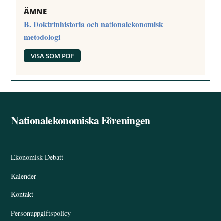
ÄMNE
B. Doktrinhistoria och nationalekonomisk
metodologi
VISA SOM PDF
Nationalekonomiska Föreningen
Back
To
Top
Ekonomisk Debatt
Kalender
Kontakt
Personuppgiftspolicy