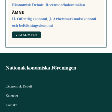
Ekonomisk Debatt
Recension/bokanmälan
,
ÄMNE
H. Offentlig ekonomi
J. Arbetsmarknadsekonomi
,
och befolkningsekonomi
VISA SOM PDF
Nationalekonomiska Föreningen
Back
To
Top
Ekonomisk Debatt
Kalender
Kontakt