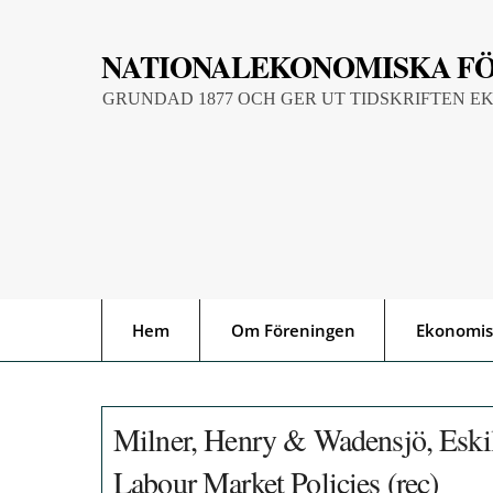
Skip
to
NATIONALEKONOMISKA F
content
GRUNDAD 1877 OCH GER UT TIDSKRIFTEN E
Hem
Om Föreningen
Ekonomis
Milner, Henry & Wadensjö, Eskil
Labour Market Policies (rec)