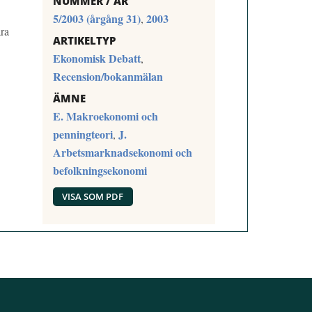
NUMMER / ÅR
5/2003 (årgång 31)
2003
,
ra
ARTIKELTYP
Ekonomisk Debatt
,
Recension/bokanmälan
ÄMNE
E. Makroekonomi och
penningteori
J.
,
Arbetsmarknadsekonomi och
befolkningsekonomi
VISA SOM PDF