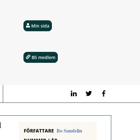
Min sida
Bli medlem
LinkedIn
Twitter
Facebook
d
Bo Sandelin
FÖRFATTARE