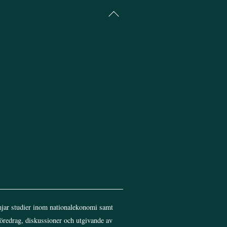
Back
To
Top
jar studier inom nationalekonomi samt
föredrag, diskussioner och utgivande av