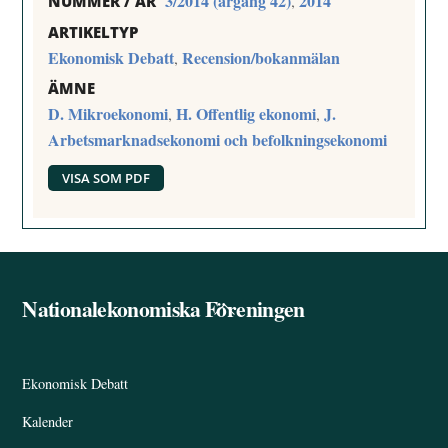
3/2014 (årgång 42)
2014
,
NUMMER / ÅR
ARTIKELTYP
Ekonomisk Debatt
Recension/bokanmälan
,
ÄMNE
D. Mikroekonomi
H. Offentlig ekonomi
J.
,
,
Arbetsmarknadsekonomi och befolkningsekonomi
VISA SOM PDF
Nationalekonomiska Föreningen
Back
To
Top
Ekonomisk Debatt
Kalender