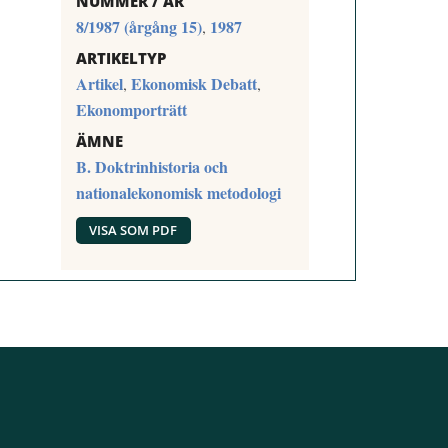
NUMMER / ÅR
8/1987 (årgång 15)
1987
,
ARTIKELTYP
Artikel
Ekonomisk Debatt
,
,
Ekonomporträtt
ÄMNE
B. Doktrinhistoria och
nationalekonomisk metodologi
VISA SOM PDF