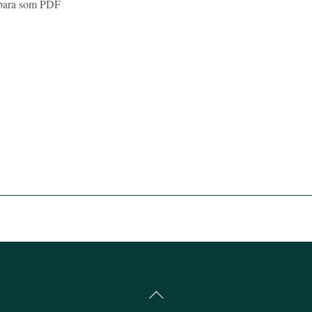
s bara som PDF
Back
To