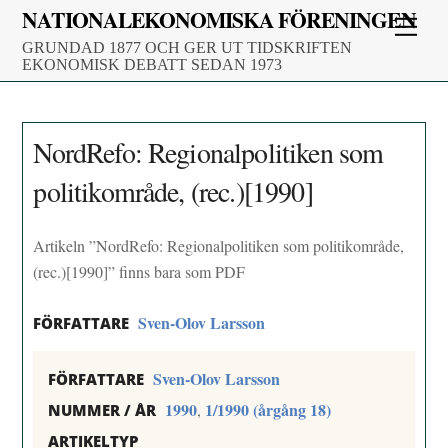
Skip
NATIONALEKONOMISKA FÖRENINGEN
Men
to
GRUNDAD 1877 OCH GER UT TIDSKRIFTEN
content
EKONOMISK DEBATT SEDAN 1973
NordRefo: Regionalpolitiken som
politikområde, (rec.)[1990]
Artikeln ”NordRefo: Regionalpolitiken som politikområde,
(rec.)[1990]” finns bara som PDF
Sven-Olov Larsson
FÖRFATTARE
Sven-Olov Larsson
FÖRFATTARE
1990
1/1990 (årgång 18)
,
NUMMER / ÅR
ARTIKELTYP