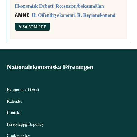
Ekonomisk Debatt
Recension/bokanmälan
,
H. Offentlig ekonomi
R. Regionekonomi
,
ÄMNE
VISA SOM PDF
Nationalekonomiska Föreningen
Back
To
Top
Ekonomisk Debatt
Kalender
Kontakt
Personuppgiftspolicy
Cookiepolicy