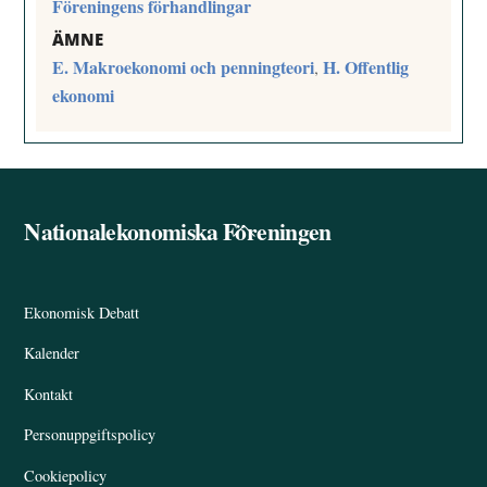
Föreningens förhandlingar
ÄMNE
E. Makroekonomi och penningteori
H. Offentlig
,
ekonomi
Nationalekonomiska Föreningen
Back
To
Top
Ekonomisk Debatt
Kalender
Kontakt
Personuppgiftspolicy
Cookiepolicy