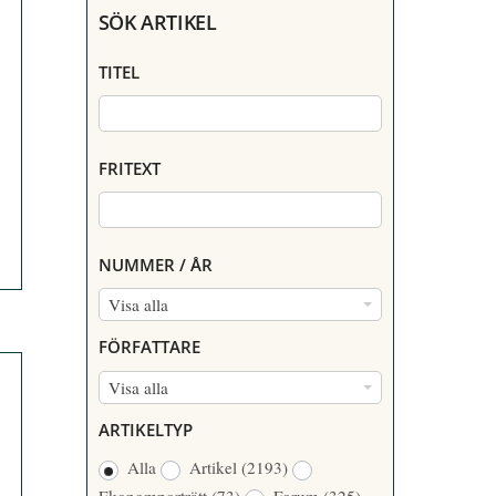
SÖK ARTIKEL
TITEL
FRITEXT
NUMMER / ÅR
N
Visa alla
U
FÖRFATTARE
M
F
Visa alla
M
Ö
E
ARTIKELTYP
R
R
Alla
Artikel
(2193)
F
/