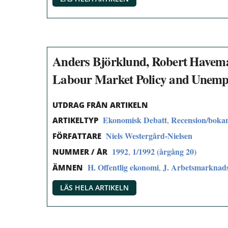
Anders Björklund, Robert Havema
Labour Market Policy and Unemplo
UTDRAG FRÅN ARTIKELN
Ekonomisk Debatt
Recension/boka
,
ARTIKELTYP
Niels Westergård-Nielsen
FÖRFATTARE
1992
1/1992 (årgång 20)
,
NUMMER / ÅR
H. Offentlig ekonomi
J. Arbetsmarknad
,
ÄMNEN
LÄS HELA ARTIKELN