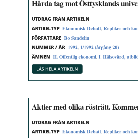
Hårda tag mot Östtysklands univer
UTDRAG FRÅN ARTIKELN
Ekonomisk Debatt
Repliker och k
,
ARTIKELTYP
Bo Sandelin
FÖRFATTARE
1992
1/1992 (årgång 20)
,
NUMMER / ÅR
H. Offentlig ekonomi
I. Hälsovård, utbil
,
ÄMNEN
LÄS HELA ARTIKELN
Aktier med olika rösträtt. Kommen
UTDRAG FRÅN ARTIKELN
Ekonomisk Debatt
Repliker och k
,
ARTIKELTYP