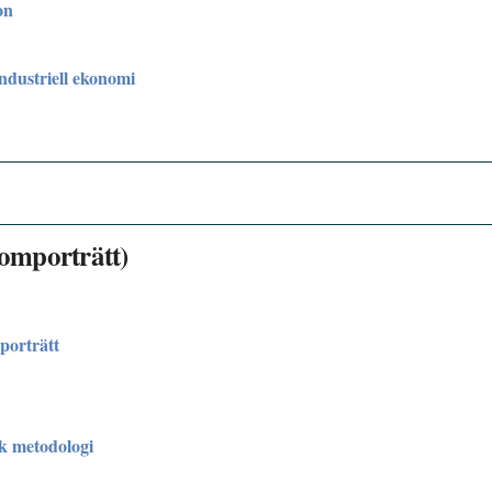
on
Industriell ekonomi
omporträtt)
orträtt
sk metodologi