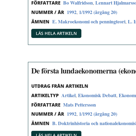
Bo Walfridson
Lennart Hjalmarss
,
FÖRFATTARE
1992
1/1992 (årgång 20)
,
NUMMER / ÅR
E. Makroekonomi och penningteori
L. 
,
ÄMNEN
LÄS HELA ARTIKELN
De första lundaekonomerna (ekon
UTDRAG FRÅN ARTIKELN
Artikel
Ekonomisk Debatt
Ekonomp
,
,
ARTIKELTYP
Mats Pettersson
FÖRFATTARE
1992
1/1992 (årgång 20)
,
NUMMER / ÅR
B. Doktrinhistoria och nationalekonomi
ÄMNEN
LÄS HELA ARTIKELN