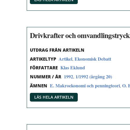
Drivkrafter och omvandlingstryck 
UTDRAG FRÅN ARTIKELN
Artikel
Ekonomisk Debatt
,
ARTIKELTYP
Klas Eklund
FÖRFATTARE
1992
1/1992 (årgång 20)
,
NUMMER / ÅR
E. Makroekonomi och penningteori
O. 
,
ÄMNEN
LÄS HELA ARTIKELN