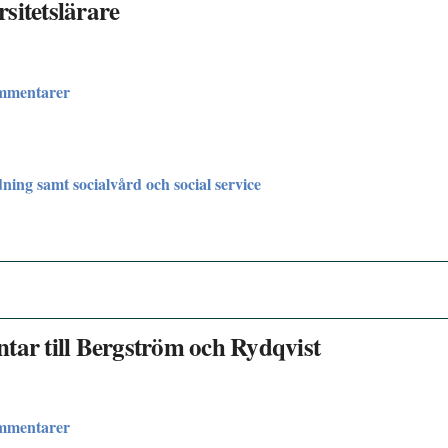
sitetslärare
ommentarer
dning samt socialvård och social service
tar till Bergström och Rydqvist
ommentarer