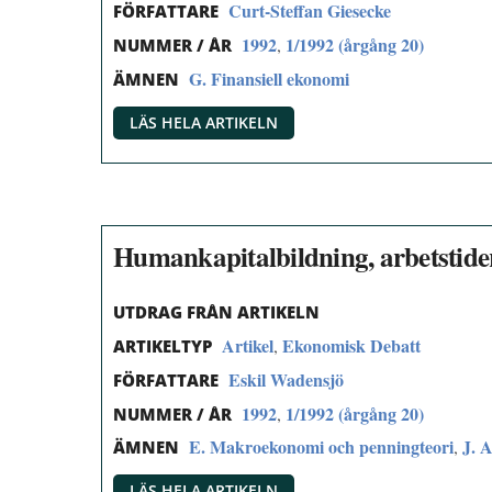
Curt-Steffan Giesecke
FÖRFATTARE
1992
1/1992 (årgång 20)
,
NUMMER / ÅR
G. Finansiell ekonomi
ÄMNEN
LÄS HELA ARTIKELN
Humankapitalbildning, arbetstider
UTDRAG FRÅN ARTIKELN
Artikel
Ekonomisk Debatt
,
ARTIKELTYP
Eskil Wadensjö
FÖRFATTARE
1992
1/1992 (årgång 20)
,
NUMMER / ÅR
E. Makroekonomi och penningteori
J. 
,
ÄMNEN
LÄS HELA ARTIKELN