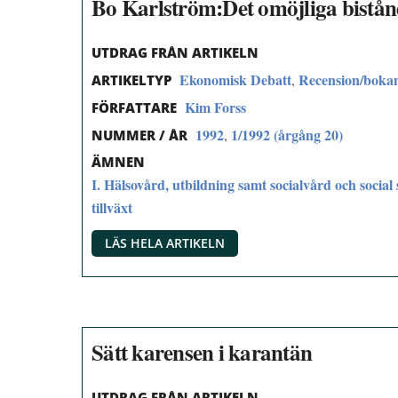
Bo Karlström:Det omöjliga bistånd
UTDRAG FRÅN ARTIKELN
Ekonomisk Debatt
Recension/boka
,
ARTIKELTYP
Kim Forss
FÖRFATTARE
1992
1/1992 (årgång 20)
,
NUMMER / ÅR
ÄMNEN
I. Hälsovård, utbildning samt socialvård och social 
tillväxt
LÄS HELA ARTIKELN
Sätt karensen i karantän
UTDRAG FRÅN ARTIKELN