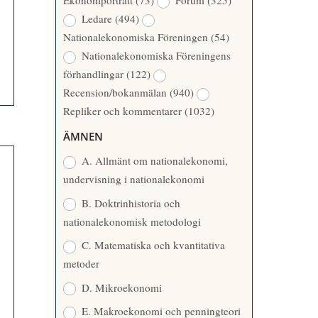
Ekonomporträtt
(73)
Forum
(325)
A
Å
Ledare
(494)
T
R
Nationalekonomiska Föreningen
(54)
T
Nationalekonomiska Föreningens
A
förhandlingar
(122)
R
Recension/bokanmälan
(940)
E
Repliker och kommentarer
(1032)
ÄMNEN
A. Allmänt om nationalekonomi,
undervisning i nationalekonomi
B. Doktrinhistoria och
nationalekonomisk metodologi
C. Matematiska och kvantitativa
metoder
D. Mikroekonomi
E. Makroekonomi och penningteori