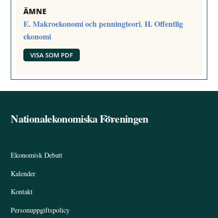
ÄMNE
E. Makroekonomi och penningteori
H. Offentlig
,
ekonomi
VISA SOM PDF
Nationalekonomiska Föreningen
Back
To
Top
Ekonomisk Debatt
Kalender
Kontakt
Personuppgiftspolicy