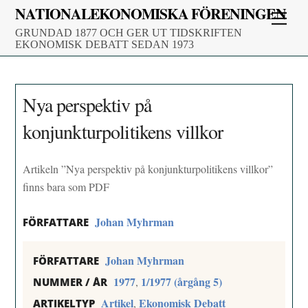
Skip
NATIONALEKONOMISKA FÖRENINGEN
Men
to
GRUNDAD 1877 OCH GER UT TIDSKRIFTEN
content
EKONOMISK DEBATT SEDAN 1973
Nya perspektiv på
konjunkturpolitikens villkor
Artikeln ”Nya perspektiv på konjunkturpolitikens villkor”
finns bara som PDF
Johan Myhrman
FÖRFATTARE
Johan Myhrman
FÖRFATTARE
1977
1/1977 (årgång 5)
,
NUMMER / ÅR
Artikel
Ekonomisk Debatt
,
ARTIKELTYP