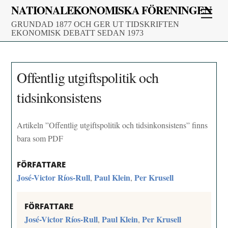
Skip
NATIONALEKONOMISKA FÖRENINGEN
Men
to
GRUNDAD 1877 OCH GER UT TIDSKRIFTEN
content
EKONOMISK DEBATT SEDAN 1973
Offentlig utgiftspolitik och
tidsinkonsistens
Artikeln ”Offentlig utgiftspolitik och tidsinkonsistens” finns
bara som PDF
FÖRFATTARE
José-Victor Ríos-Rull
Paul Klein
Per Krusell
,
,
FÖRFATTARE
José-Victor Ríos-Rull
Paul Klein
Per Krusell
,
,