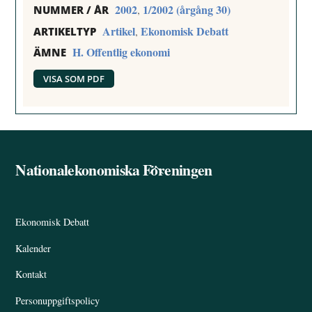
2002
1/2002 (årgång 30)
,
NUMMER / ÅR
Artikel
Ekonomisk Debatt
,
ARTIKELTYP
H. Offentlig ekonomi
ÄMNE
VISA SOM PDF
Nationalekonomiska Föreningen
Back
To
Top
Ekonomisk Debatt
Kalender
Kontakt
Personuppgiftspolicy