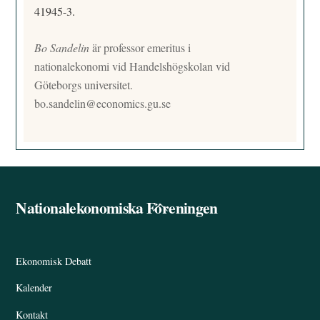
41945-3.
Bo Sandelin
är professor emeritus i
nationalekonomi vid Handelshögskolan vid
Göteborgs universitet.
bo.sandelin@economics.gu.se
Nationalekonomiska Föreningen
Back
To
Top
Ekonomisk Debatt
Kalender
Kontakt