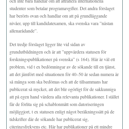
och inte bara handlar om att attrahera internationella
studenter som betalar programavgifter. Det andra förslaget
har berörts ovan och handlar om att på grundläggande
nivåer, upp till kandidatexamen, ska svenska vara ”nästan
allenarådande”.
Det tredje förslaget ligger lite vid sidan av
grundutbildningen och är att ”uppvärdera statusen för
forskningspublikationer på svenska” (s 164). Här är väl ett
problem, vid t ex bedömningar av de sökande till en tjänst,
att det jämfört med situationen för 40–50 år sedan numera är
så många som ska bedömas och att de tillsammans har
publicerat så mycket, att det blir ogörligt för de sakkunniga
att på egen hand värdera alla relevanta publikationer. I stället
får de förlita sig på schablonmått som datoriseringen
möjliggjort, t ex statusen enligt något beräkningssätt på de
tidskrifter där de sökande har publicerat sig,
citeringsfrekvens etc. Här har publikationer på ett mindre