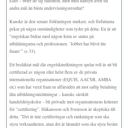
Eller – beter de sig rationellt, men med hänsyn även till
andra mål än bästa undervisningsresultat?
Kanske är den senare förklaringen starkast, och författarna
pekar på några omständigheter som tyder på detta. En är att
”engelskan bidrar med någon form av status på
utbildningarna och professionen. ’Jobbet har blivit lite
finare’” (s 33).
Ett besläktat mål där engelskinriktningen spelar roll är att bli
certifierad av någon eller helst flera av de privata
internationella organisationer (EQUIS, AACSB, AMBA
etc) som har vuxit fram ur affärsidén att mot saftig betalning
låta utbildningsinrättningar – kanske särskilt
handelshögskolor – bli prövade mot organisationens kriterier
för ”certifiering”. Håkansson och Svensson är skeptiska till
detta. ”Det är inte certifieringar och rankningar som ska
styra verksamheten, utan det är lärandet som ska styra beslut