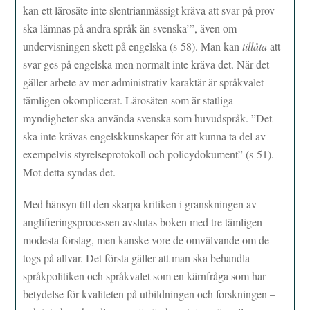
kan ett lärosäte inte slentrianmässigt kräva att svar på prov
ska lämnas på andra språk än svenska’”, även om
undervisningen skett på engelska (s 58). Man kan
tillåta
att
svar ges på engelska men normalt inte kräva det. När det
gäller arbete av mer administrativ karaktär är språkvalet
tämligen okomplicerat. Lärosäten som är statliga
myndigheter ska använda svenska som huvudspråk. ”Det
ska inte krävas engelskkunskaper för att kunna ta del av
exempelvis styrelseprotokoll och policydokument” (s 51).
Mot detta syndas det.
Med hänsyn till den skarpa kritiken i granskningen av
anglifieringsprocessen avslutas boken med tre tämligen
modesta förslag, men kanske vore de omvälvande om de
togs på allvar. Det första gäller att man ska behandla
språkpolitiken och språkvalet som en kärnfråga som har
betydelse för kvaliteten på utbildningen och forskningen –