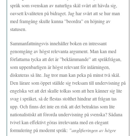
språk som svenskan av naturliga skäl svårt att hävda sig,
oavsett kvaliteten på bidraget. Jag har svårt att se hur man
med framgång skulle kunna ”beordra” en höjning av
statusen.
Sammanfattningsvis innehåller boken en intressant
genomgång av högst relevanta argument. Man kan med
författarna tycka att det är ”beklämmande” att språkfrågan,
som uppenbarligen är högst relevant för inlärningen,
diskuteras så lite. Jag tror man kan peka på minst två skäl.
Den lärare som öppet ställde sig tveksam till undervisning på
engelska vet att det skulle tolkas som att hen känner sig lite
svag i språket, så de flestas stolthet hindrar att frågan tas
upp. Och finns det inte en risk att det betraktas som lite
nationalistiskt att förorda undervisning på svenska? Sådana
tvivel kan effektivt göras irrelevanta med en elegant
formulering på modernt språk:
”anglifieringen av högre