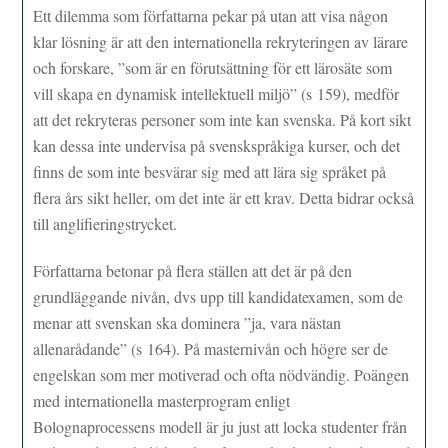
Ett dilemma som författarna pekar på utan att visa någon
klar lösning är att den internationella rekryteringen av lärare
och forskare, ”som är en förutsättning för ett lärosäte som
vill skapa en dynamisk intellektuell miljö” (s 159), medför
att det rekryteras personer som inte kan svenska. På kort sikt
kan dessa inte undervisa på svenskspråkiga kurser, och det
finns de som inte besvärar sig med att lära sig språket på
flera års sikt heller, om det inte är ett krav. Detta bidrar också
till anglifieringstrycket.
Författarna betonar på flera ställen att det är på den
grundläggande nivån, dvs upp till kandidatexamen, som de
menar att svenskan ska dominera ”ja, vara nästan
allenarådande” (s 164). På masternivån och högre ser de
engelskan som mer motiverad och ofta nödvändig. Poängen
med internationella masterprogram enligt
Bolognaprocessens modell är ju just att locka studenter från