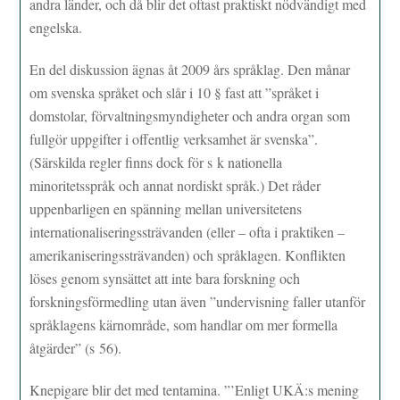
andra länder, och då blir det oftast praktiskt nödvändigt med
engelska.
En del diskussion ägnas åt 2009 års språklag. Den månar
om svenska språket och slår i 10 § fast att ”språket i
domstolar, förvaltningsmyndigheter och andra organ som
fullgör uppgifter i offentlig verksamhet är svenska”.
(Särskilda regler finns dock för s k nationella
minoritetsspråk och annat nordiskt språk.) Det råder
uppenbarligen en spänning mellan universitetens
internationaliseringssträvanden (eller – ofta i praktiken –
amerikaniseringssträvanden) och språklagen. Konflikten
löses genom synsättet att inte bara forskning och
forskningsförmedling utan även ”undervisning faller utanför
språklagens kärnområde, som handlar om mer formella
åtgärder” (s 56).
Knepigare blir det med tentamina. ”’Enligt UKÄ:s mening