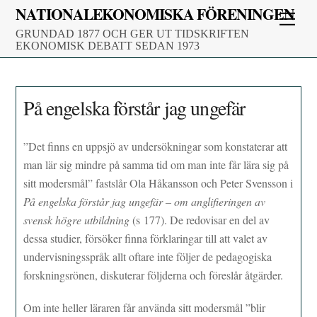
Skip
NATIONALEKONOMISKA FÖRENINGEN
Men
to
GRUNDAD 1877 OCH GER UT TIDSKRIFTEN
content
EKONOMISK DEBATT SEDAN 1973
På engelska förstår jag ungefär
”Det finns en uppsjö av undersökningar som konstaterar att
man lär sig mindre på samma tid om man inte får lära sig på
sitt modersmål” fastslår Ola Håkansson och Peter Svensson i
På engelska förstår jag ungefär – om anglifieringen av
svensk högre utbildning
(s 177). De redovisar en del av
dessa studier, försöker finna förklaringar till att valet av
undervisningsspråk allt oftare inte följer de pedagogiska
forskningsrönen, diskuterar följderna och föreslår åtgärder.
Om inte heller läraren får använda sitt modersmål ”blir