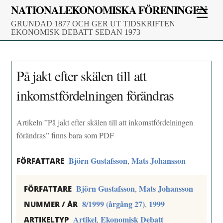
Skip
NATIONALEKONOMISKA FÖRENINGEN
Men
to
GRUNDAD 1877 OCH GER UT TIDSKRIFTEN
content
EKONOMISK DEBATT SEDAN 1973
På jakt efter skälen till att
inkomstfördelningen förändras
Artikeln ”På jakt efter skälen till att inkomstfördelningen
förändras” finns bara som PDF
Björn Gustafsson
Mats Johansson
,
FÖRFATTARE
Björn Gustafsson
Mats Johansson
,
FÖRFATTARE
8/1999 (årgång 27)
1999
,
NUMMER / ÅR
Artikel
Ekonomisk Debatt
,
ARTIKELTYP