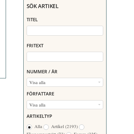
SÖK ARTIKEL
TITEL
FRITEXT
NUMMER / ÅR
N
Visa alla
U
FÖRFATTARE
M
F
Visa alla
M
Ö
E
ARTIKELTYP
R
R
Alla
Artikel
(2193)
F
/