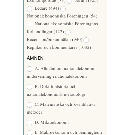
Ekonomporträtt
(73)
Forum
(325)
A
Å
Ledare
(494)
T
R
Nationalekonomiska Föreningen
(54)
T
Nationalekonomiska Föreningens
A
förhandlingar
(122)
R
Recension/bokanmälan
(940)
E
Repliker och kommentarer
(1032)
ÄMNEN
A. Allmänt om nationalekonomi,
undervisning i nationalekonomi
B. Doktrinhistoria och
nationalekonomisk metodologi
C. Matematiska och kvantitativa
metoder
D. Mikroekonomi
E. Makroekonomi och penningteori