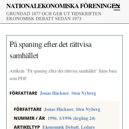
Skip
NATIONALEKONOMISKA FÖRENINGEN
Men
to
GRUNDAD 1877 OCH GER UT TIDSKRIFTEN
content
EKONOMISK DEBATT SEDAN 1973
På spaning efter det rättvisa
samhället
Artikeln ”På spaning efter det rättvisa samhället” finns bara
som PDF
Jonas Häckner
Sten Nyberg
,
FÖRFATTARE
Jonas Häckner
Sten Nyberg
,
FÖRFATTARE
1996
1/1996 (årgång 24)
,
NUMMER / ÅR
Ekonomisk Debatt
Ledare
,
ARTIKELTYP