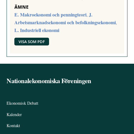
ÄMNE
E. Makroekonomi och penningteori
J.
,
Arbetsmarknadsekonomi och befolkningsekonomi
,
L. Industriell ekonomi
VISA SOM PDF
Nationalekonomiska Föreningen
Back
To
Top
Ekonomisk Debatt
Kalender
Kontakt