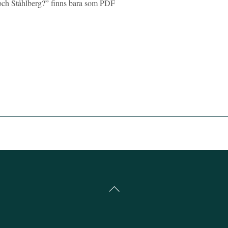
 och Ståhlberg?” finns bara som PDF
Back
To
Top