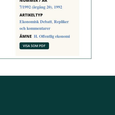
NUMMER / ÅR
7/1992 (årgång 20)
1992
,
ARTIKELTYP
Ekonomisk Debatt
Repliker
,
och kommentarer
H. Offentlig ekonomi
ÄMNE
VISA SOM PDF