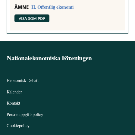
H. Offentlig ekonomi
ÄMNE
VISA SOM PDF
Nationalekonomiska Föreningen
Back
To
Top
Ekonomisk Debatt
Kalender
Kontakt
Personuppgiftspolicy
Cookiepolicy