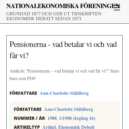
Skip
NATIONALEKONOMISKA FÖRENINGEN
Men
to
GRUNDAD 1877 OCH GER UT TIDSKRIFTEN
content
EKONOMISK DEBATT SEDAN 1973
Pensionerna - vad betalar vi och vad
får vi?
Artikeln ”Pensionerna – vad betalar vi och vad får vi?” finns
bara som PDF
Ann-Charlotte Ståhlberg
FÖRFATTARE
Ann-Charlotte Ståhlberg
FÖRFATTARE
1988
1/1988 (årgång 16)
,
NUMMER / ÅR
Artikel
Ekonomisk Debatt
,
ARTIKELTYP