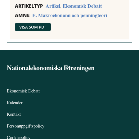
Artikel
Ekonomisk Debatt
,
ARTIKELTYP
E. Makroekonomi och penningteori
ÄMNE
VISA SOM PDF
Nationalekonomiska Föreningen
Back
To
Top
Ekonomisk Debatt
Kalender
Kontakt
Personuppgiftspolicy
Cookiepolicy