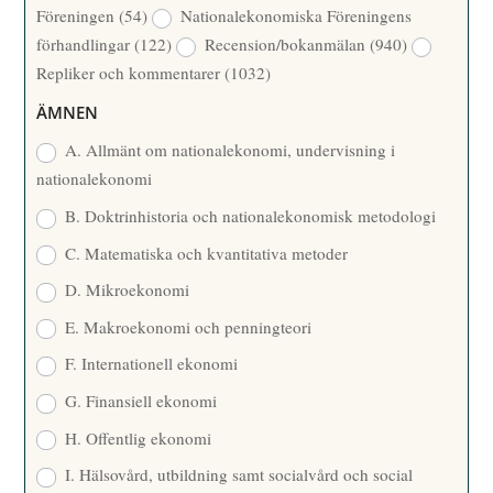
Föreningen
(54)
Nationalekonomiska Föreningens
T
R
förhandlingar
(122)
Recension/bokanmälan
(940)
T
Repliker och kommentarer
(1032)
A
R
ÄMNEN
E
A. Allmänt om nationalekonomi, undervisning i
nationalekonomi
B. Doktrinhistoria och nationalekonomisk metodologi
C. Matematiska och kvantitativa metoder
D. Mikroekonomi
E. Makroekonomi och penningteori
F. Internationell ekonomi
G. Finansiell ekonomi
H. Offentlig ekonomi
I. Hälsovård, utbildning samt socialvård och social