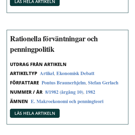
LÄS HELA ARTIKELN
Rationella förväntningar och
penningpolitik
UTDRAG FRÅN ARTIKELN
Artikel
Ekonomisk Debatt
,
ARTIKELTYP
Pontus Braunerhjelm
Stefan Gerlach
,
FÖRFATTARE
8/1982 (årgång 10)
1982
,
NUMMER / ÅR
E. Makroekonomi och penningteori
ÄMNEN
LÄS HELA ARTIKELN