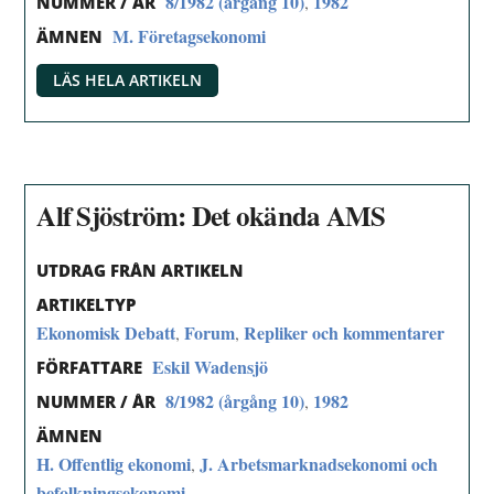
8/1982 (årgång 10)
1982
,
NUMMER / ÅR
M. Företagsekonomi
ÄMNEN
LÄS HELA ARTIKELN
Alf Sjöström: Det okända AMS
UTDRAG FRÅN ARTIKELN
ARTIKELTYP
Ekonomisk Debatt
Forum
Repliker och kommentarer
,
,
Eskil Wadensjö
FÖRFATTARE
8/1982 (årgång 10)
1982
,
NUMMER / ÅR
ÄMNEN
H. Offentlig ekonomi
J. Arbetsmarknadsekonomi och
,
befolkningsekonomi