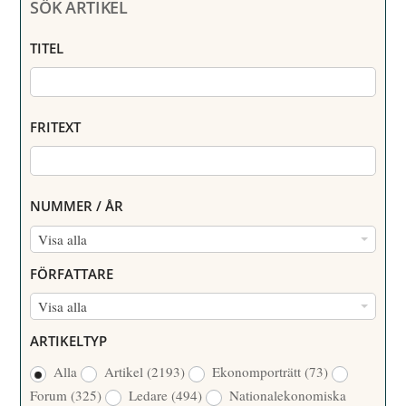
SÖK ARTIKEL
TITEL
FRITEXT
NUMMER / ÅR
N
Visa alla
U
FÖRFATTARE
M
F
Visa alla
M
Ö
E
ARTIKELTYP
R
R
Alla
Artikel
(2193)
Ekonomporträtt
(73)
F
/
Forum
(325)
Ledare
(494)
Nationalekonomiska
A
Å