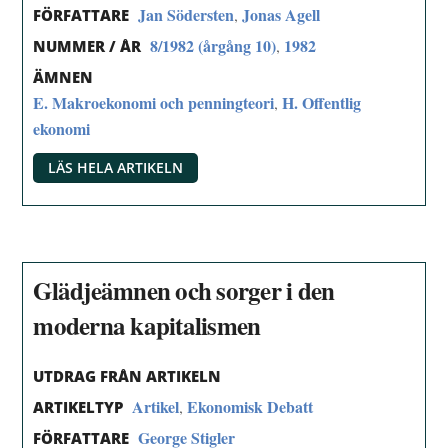
Jan Södersten
Jonas Agell
,
FÖRFATTARE
8/1982 (årgång 10)
1982
,
NUMMER / ÅR
ÄMNEN
E. Makroekonomi och penningteori
H. Offentlig
,
ekonomi
LÄS HELA ARTIKELN
Glädjeämnen och sorger i den
moderna kapitalismen
UTDRAG FRÅN ARTIKELN
Artikel
Ekonomisk Debatt
,
ARTIKELTYP
George Stigler
FÖRFATTARE