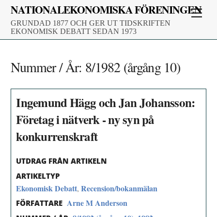
Skip
NATIONALEKONOMISKA FÖRENINGEN
Men
to
GRUNDAD 1877 OCH GER UT TIDSKRIFTEN
content
EKONOMISK DEBATT SEDAN 1973
Nummer / År:
8/1982 (årgång 10)
Ingemund Hägg och Jan Johansson:
Företag i nätverk - ny syn på
konkurrenskraft
UTDRAG FRÅN ARTIKELN
ARTIKELTYP
Ekonomisk Debatt
Recension/bokanmälan
,
Arne M Anderson
FÖRFATTARE