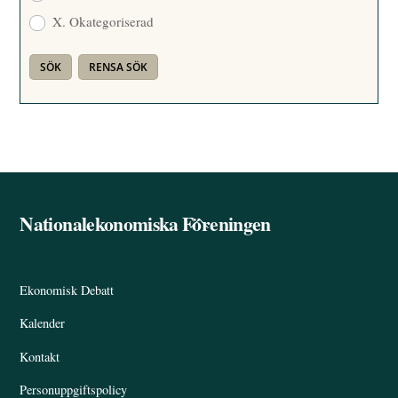
X. Okategoriserad
Nationalekonomiska Föreningen
Back
To
Top
Ekonomisk Debatt
Kalender
Kontakt
Personuppgiftspolicy