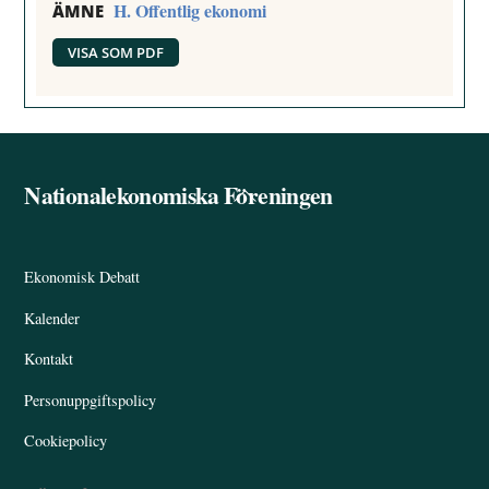
H. Offentlig ekonomi
ÄMNE
VISA SOM PDF
Nationalekonomiska Föreningen
Back
To
Top
Ekonomisk Debatt
Kalender
Kontakt
Personuppgiftspolicy
Cookiepolicy