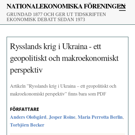
Skip
NATIONALEKONOMISKA FÖRENINGEN
Men
to
GRUNDAD 1877 OCH GER UT TIDSKRIFTEN
content
EKONOMISK DEBATT SEDAN 1973
Rysslands krig i Ukraina - ett
geopolitiskt och makroekonomiskt
perspektiv
Artikeln ”Rysslands krig i Ukraina – ett geopolitiskt och
makroekonomiskt perspektiv” finns bara som PDF
FÖRFATTARE
Anders Olofsgård
Jesper Roine
Maria Perrotta Berlin
,
,
,
Torbjörn Becker