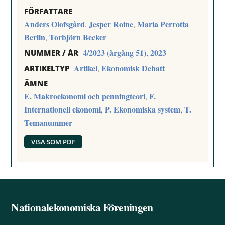
FÖRFATTARE
Anders Olofsgård
Jesper Roine
Maria Perrotta
,
,
Berlin
Torbjörn Becker
,
4/2023 (årgång 51)
2023
,
NUMMER / ÅR
Artikel
Ekonomisk Debatt
,
ARTIKELTYP
ÄMNE
E. Makroekonomi och penningteori
F.
,
Internationell ekonomi
P. Ekonomiska system
T.
,
,
Temanummer
VISA SOM PDF
Nationalekonomiska Föreningen
Back
To