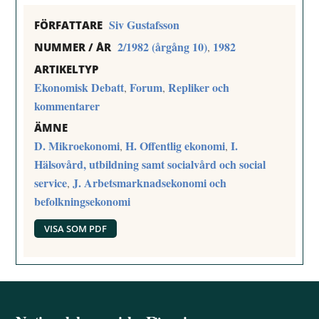
Siv Gustafsson
FÖRFATTARE
2/1982 (årgång 10)
1982
,
NUMMER / ÅR
ARTIKELTYP
Ekonomisk Debatt
Forum
Repliker och
,
,
kommentarer
ÄMNE
D. Mikroekonomi
H. Offentlig ekonomi
I.
,
,
Hälsovård, utbildning samt socialvård och social
service
J. Arbetsmarknadsekonomi och
,
befolkningsekonomi
VISA SOM PDF
Back