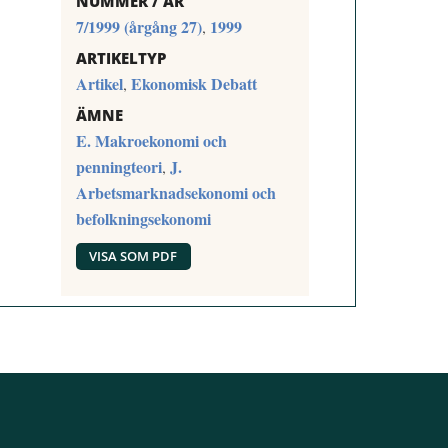
NUMMER / ÅR
7/1999 (årgång 27)
1999
,
ARTIKELTYP
Artikel
Ekonomisk Debatt
,
ÄMNE
E. Makroekonomi och
penningteori
J.
,
Arbetsmarknadsekonomi och
befolkningsekonomi
VISA SOM PDF