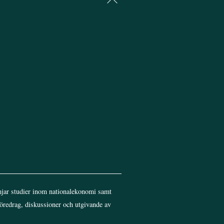
To
Top
jar studier inom nationalekonomi samt
föredrag, diskussioner och utgivande av