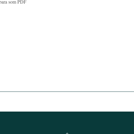
s bara som PDF
Back