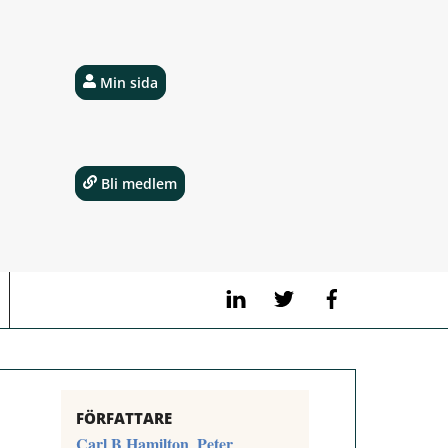
Min sida
Bli medlem
LinkedIn
Twitter
Facebook
FÖRFATTARE
Carl B Hamilton
Peter
,