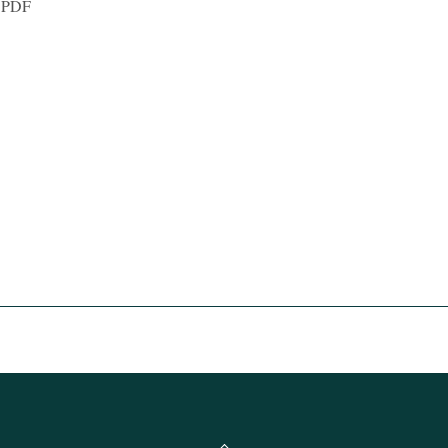
m PDF
Back