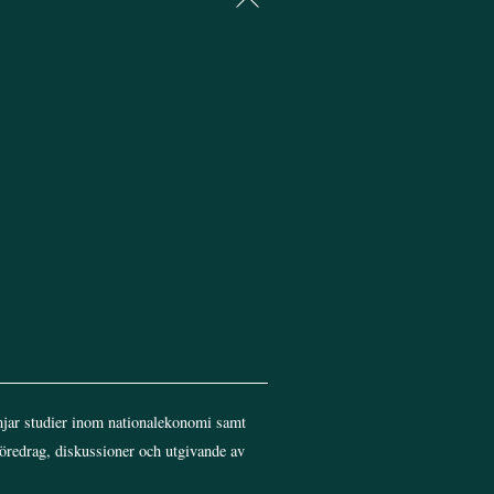
To
Top
jar studier inom nationalekonomi samt
föredrag, diskussioner och utgivande av