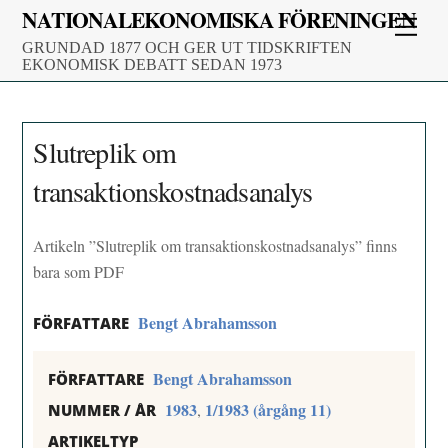
Skip
NATIONALEKONOMISKA FÖRENINGEN
Men
to
GRUNDAD 1877 OCH GER UT TIDSKRIFTEN
content
EKONOMISK DEBATT SEDAN 1973
Slutreplik om
transaktionskostnadsanalys
Artikeln ”Slutreplik om transaktionskostnadsanalys” finns
bara som PDF
Bengt Abrahamsson
FÖRFATTARE
Bengt Abrahamsson
FÖRFATTARE
1983
1/1983 (årgång 11)
,
NUMMER / ÅR
ARTIKELTYP