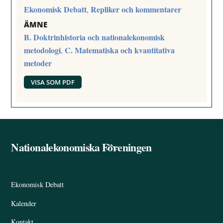
Ekonomisk Debatt
Repliker och kommentarer
,
ÄMNE
B. Doktrinhistoria och nationalekonomisk
metodologi
C. Matematiska och kvantitativa
,
metoder
VISA SOM PDF
Nationalekonomiska Föreningen
Back
To
Top
Ekonomisk Debatt
Kalender
Kontakt