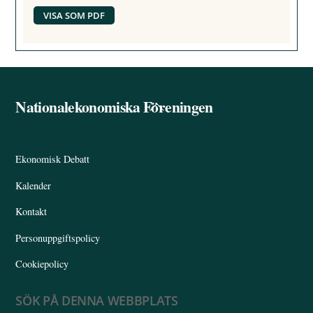
VISA SOM PDF
Nationalekonomiska Föreningen
Back
To
Top
Ekonomisk Debatt
Kalender
Kontakt
Personuppgiftspolicy
Cookiepolicy
SÖK PÅ DENNA WEBBPLATS