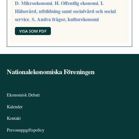
D. Mikroekonomi
H. Offentlig ekonomi
I.
,
,
Hälsovård, utbildning samt socialvård och social
service
S. Andra frågor, kulturekonomi
,
VISA SOM PDF
Nationalekonomiska Föreningen
Back
To
Top
Ekonomisk Debatt
Kalender
Kontakt
Personuppgiftspolicy