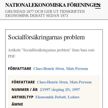
Skip
NATIONALEKONOMISKA FÖRENINGEN
Men
to
GRUNDAD 1877 OCH GER UT TIDSKRIFTEN
content
EKONOMISK DEBATT SEDAN 1973
Socialförsäkringarnas problem
Artikeln ”Socialförsäkringarnas problem” finns bara som
PDF
Claes-Henric Siven
Mats Persson
,
FÖRFATTARE
Claes-Henric Siven
Mats Persson
,
FÖRFATTARE
2/1997 (årgång 25)
1997
,
NUMMER / ÅR
Ekonomisk Debatt
Ledare
,
ARTIKELTYP
ÄMNE