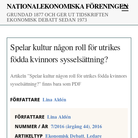
Skip
NATIONALEKONOMISKA FÖRENINGEN
Men
to
GRUNDAD 1877 OCH GER UT TIDSKRIFTEN
content
EKONOMISK DEBATT SEDAN 1973
Spelar kultur någon roll för utrikes
födda kvinnors sysselsättning?
Artikeln ”Spelar kultur någon roll för utrikes födda kvinnors
sysselsättning?” finns bara som PDF
Lina Aldén
FÖRFATTARE
Lina Aldén
FÖRFATTARE
7/2016 (årgång 44)
2016
,
NUMMER / ÅR
Ekonomisk Debatt
Ledare
,
ARTIKELTYP