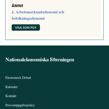
ÄMNE
J. Arbetsmarknadsekonomi och
befolkningsekonomi
VISA SOM PDF
Nationalekonomiska Föreningen
Back
To
Top
Ekonomisk Debatt
Kalender
Kontakt
Personuppgiftspolicy