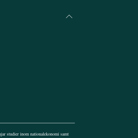
Back
To
Top
jar studier inom nationalekonomi samt