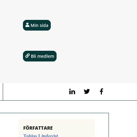
Min sida
Bli medlem
LinkedIn
Twitter
Facebook
FÖRFATTARE
Tobias Lindqvist