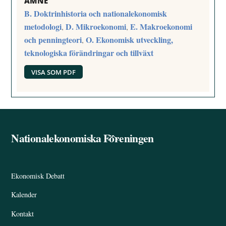
ÄMNE
B. Doktrinhistoria och nationalekonomisk
metodologi
D. Mikroekonomi
E. Makroekonomi
,
,
och penningteori
O. Ekonomisk utveckling,
,
teknologiska förändringar och tillväxt
VISA SOM PDF
Nationalekonomiska Föreningen
Back
To
Top
Ekonomisk Debatt
Kalender
Kontakt