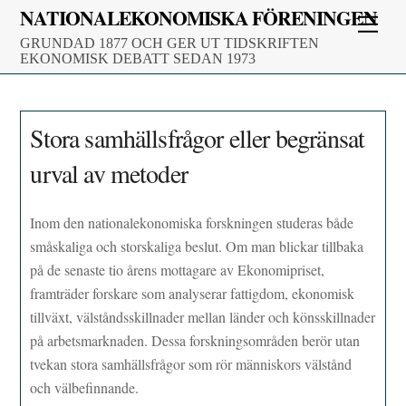
Skip
NATIONALEKONOMISKA FÖRENINGEN
Men
to
GRUNDAD 1877 OCH GER UT TIDSKRIFTEN
content
EKONOMISK DEBATT SEDAN 1973
Stora samhällsfrågor eller begränsat
urval av metoder
Inom den nationalekonomiska forskningen studeras både
småskaliga och storskaliga beslut. Om man blickar tillbaka
på de senaste tio årens mottagare av Ekonomipriset,
framträder forskare som analyserar fattigdom, ekonomisk
tillväxt, välståndsskillnader mellan länder och könsskillnader
på arbetsmarknaden. Dessa forskningsområden berör utan
tvekan stora samhällsfrågor som rör människors välstånd
och välbefinnande.