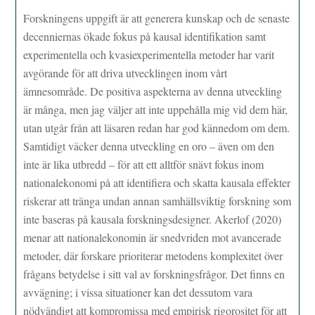
Forskningens uppgift är att generera kunskap och de senaste
decenniernas ökade fokus på kausal identifikation samt
experimentella och kvasiexperimentella metoder har varit
avgörande för att driva utvecklingen inom vårt
ämnesområde. De positiva aspekterna av denna utveckling
är många, men jag väljer att inte uppehålla mig vid dem här,
utan utgår från att läsaren redan har god kännedom om dem.
Samtidigt väcker denna utveckling en oro – även om den
inte är lika utbredd – för att ett alltför snävt fokus inom
nationalekonomi på att identifiera och skatta kausala effekter
riskerar att tränga undan annan samhällsviktig forskning som
inte baseras på kausala forskningsdesigner. Akerlof (2020)
menar att nationalekonomin är snedvriden mot avancerade
metoder, där forskare prioriterar metodens komplexitet över
frågans betydelse i sitt val av forskningsfrågor. Det finns en
avvägning; i vissa situationer kan det dessutom vara
nödvändigt att kompromissa med empirisk rigorositet för att