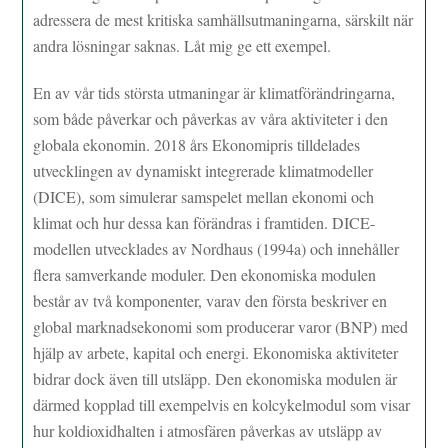
adressera de mest kritiska samhällsutmaningarna, särskilt när
andra lösningar saknas. Låt mig ge ett exempel.
En av vår tids största utmaningar är klimatförändringarna,
som både påverkar och påverkas av våra aktiviteter i den
globala ekonomin. 2018 års Ekonomipris tilldelades
utvecklingen av dynamiskt integrerade klimatmodeller
(DICE), som simulerar samspelet mellan ekonomi och
klimat och hur dessa kan förändras i framtiden. DICE-
modellen utvecklades av Nordhaus (1994a) och innehåller
flera samverkande moduler. Den ekonomiska modulen
består av två komponenter, varav den första beskriver en
global marknadsekonomi som producerar varor (BNP) med
hjälp av arbete, kapital och energi. Ekonomiska aktiviteter
bidrar dock även till utsläpp. Den ekonomiska modulen är
därmed kopplad till exempelvis en kolcykelmodul som visar
hur koldioxidhalten i atmosfären påverkas av utsläpp av