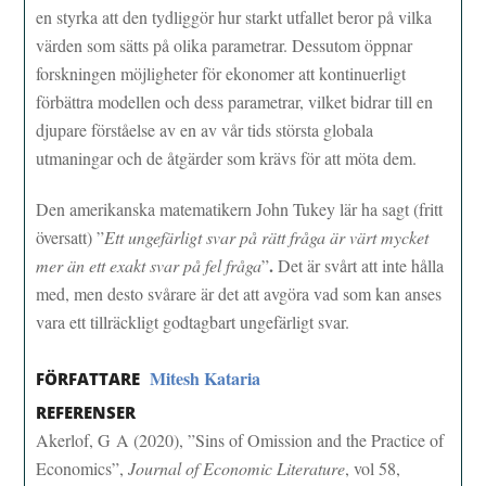
en styrka att den tydliggör hur starkt utfallet beror på vilka
värden som sätts på olika parametrar. Dessutom öppnar
forskningen möjligheter för ekonomer att kontinuerligt
förbättra modellen och dess parametrar, vilket bidrar till en
djupare förståelse av en av vår tids största globala
utmaningar och de åtgärder som krävs för att möta dem.
Den amerikanska matematikern John Tukey lär ha sagt (fritt
översatt) ”
Ett ungefärligt svar på rätt fråga är värt mycket
.
mer än ett exakt svar på fel fråga
”
Det är svårt att inte hålla
med, men desto svårare är det att avgöra vad som kan anses
vara ett tillräckligt godtagbart ungefärligt svar.
Mitesh Kataria
FÖRFATTARE
REFERENSER
Akerlof, G A (2020), ”Sins of Omission and the Practice of
Economics”,
Journal of Economic Literature
, vol 58,