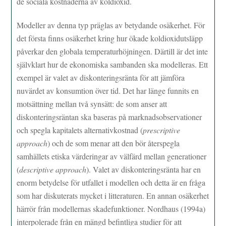
de sociala kostnaderna av koldioxid.
Modeller av denna typ präglas av betydande osäkerhet. För
det första finns osäkerhet kring hur ökade koldioxidutsläpp
påverkar den globala temperaturhöjningen. Därtill är det inte
självklart hur de ekonomiska sambanden ska modelleras. Ett
exempel är valet av diskonteringsränta för att jämföra
nuvärdet av konsumtion över tid. Det har länge funnits en
motsättning mellan två synsätt: de som anser att
diskonteringsräntan ska baseras på marknadsobservationer
och spegla kapitalets alternativkostnad (
prescriptive
approach
) och de som menar att den bör återspegla
samhällets etiska värderingar av välfärd mellan generationer
(
descriptive approach
). Valet av diskonteringsränta har en
enorm betydelse för utfallet i modellen och detta är en fråga
som har diskuterats mycket i litteraturen. En annan osäkerhet
härrör från modellernas skadefunktioner. Nordhaus (1994a)
interpolerade från en mängd befintliga studier för att