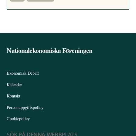
Nationalekonomiska Föreningen
Back
To
Top
Ekonomisk Debatt
Kalender
Kontakt
Personuppgiftspolicy
Cookiepolicy
SÖK PÅ DENNA WEBBPLATS