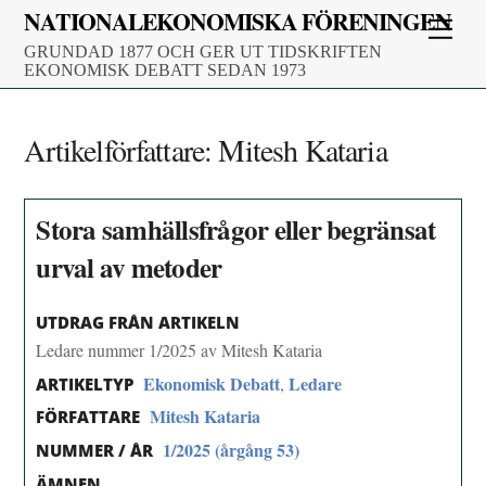
Skip
NATIONALEKONOMISKA FÖRENINGEN
Men
to
GRUNDAD 1877 OCH GER UT TIDSKRIFTEN
content
EKONOMISK DEBATT SEDAN 1973
Artikelförfattare:
Mitesh Kataria
Stora samhällsfrågor eller begränsat
urval av metoder
UTDRAG FRÅN ARTIKELN
Ledare nummer 1/2025 av Mitesh Kataria
Ekonomisk Debatt
Ledare
,
ARTIKELTYP
Mitesh Kataria
FÖRFATTARE
1/2025 (årgång 53)
NUMMER / ÅR
ÄMNEN