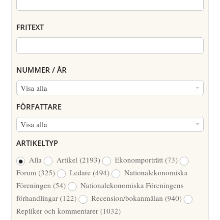
FRITEXT
NUMMER / ÅR
N
Visa alla
U
FÖRFATTARE
M
F
Visa alla
M
Ö
E
ARTIKELTYP
R
R
Alla
Artikel
(2193)
Ekonomporträtt
(73)
F
/
Forum
(325)
Ledare
(494)
Nationalekonomiska
A
Å
Föreningen
(54)
Nationalekonomiska Föreningens
T
R
förhandlingar
(122)
Recension/bokanmälan
(940)
T
Repliker och kommentarer
(1032)
A