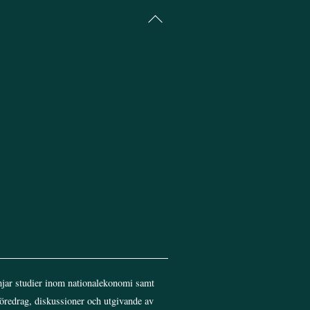
Back
To
Top
jar studier inom nationalekonomi samt
föredrag, diskussioner och utgivande av