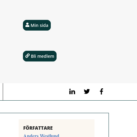
Min sida
Bli medlem
LinkedIn
Twitter
Facebook
FÖRFATTARE
Anders Westlund