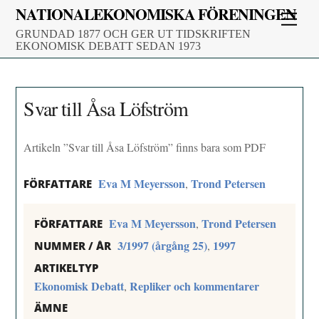
Skip
NATIONALEKONOMISKA FÖRENINGEN
Men
to
GRUNDAD 1877 OCH GER UT TIDSKRIFTEN
content
EKONOMISK DEBATT SEDAN 1973
Svar till Åsa Löfström
Artikeln ”Svar till Åsa Löfström” finns bara som PDF
Eva M Meyersson
Trond Petersen
,
FÖRFATTARE
Eva M Meyersson
Trond Petersen
,
FÖRFATTARE
3/1997 (årgång 25)
1997
,
NUMMER / ÅR
ARTIKELTYP
Ekonomisk Debatt
Repliker och kommentarer
,
ÄMNE