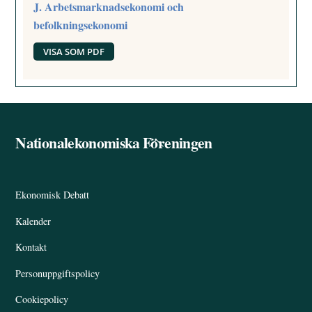
J. Arbetsmarknadsekonomi och
befolkningsekonomi
VISA SOM PDF
Nationalekonomiska Föreningen
Back
To
Top
Ekonomisk Debatt
Kalender
Kontakt
Personuppgiftspolicy
Cookiepolicy