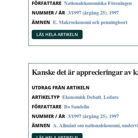
Nationalekonomiska Föreningen
FÖRFATTARE
3/1997 (årgång 25)
1997
,
NUMMER / ÅR
E. Makroekonomi och penningteori
ÄMNEN
LÄS HELA ARTIKELN
Kanske det är apprecieringar av 
UTDRAG FRÅN ARTIKELN
Ekonomisk Debatt
Ledare
,
ARTIKELTYP
Bo Sandelin
FÖRFATTARE
3/1997 (årgång 25)
1997
,
NUMMER / ÅR
A. Allmänt om nationalekonomi, undervi
ÄMNEN
LÄS HELA ARTIKELN