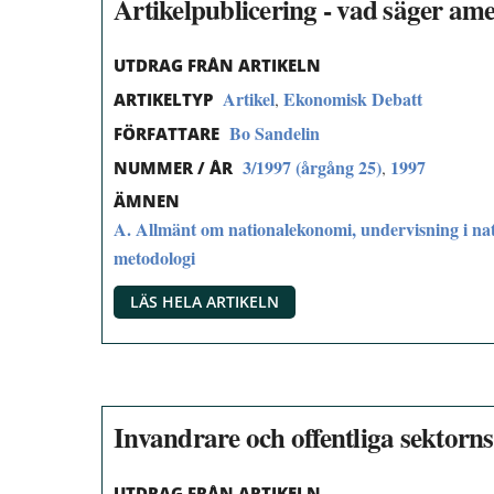
Artikelpublicering - vad säger a
UTDRAG FRÅN ARTIKELN
Artikel
Ekonomisk Debatt
,
ARTIKELTYP
Bo Sandelin
FÖRFATTARE
3/1997 (årgång 25)
1997
,
NUMMER / ÅR
ÄMNEN
A. Allmänt om nationalekonomi, undervisning i na
metodologi
LÄS HELA ARTIKELN
Invandrare och offentliga sektorn
UTDRAG FRÅN ARTIKELN