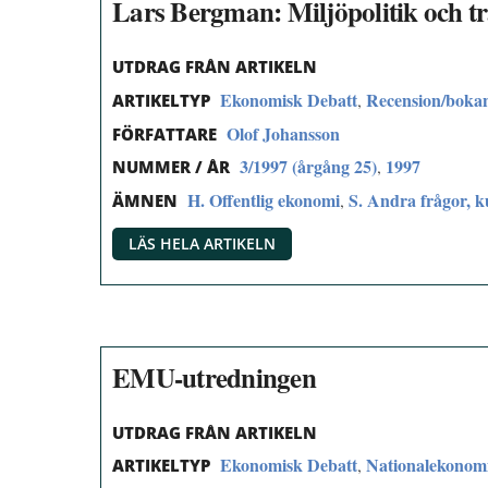
Lars Bergman: Miljöpolitik och t
UTDRAG FRÅN ARTIKELN
Ekonomisk Debatt
Recension/boka
,
ARTIKELTYP
Olof Johansson
FÖRFATTARE
3/1997 (årgång 25)
1997
,
NUMMER / ÅR
H. Offentlig ekonomi
S. Andra frågor, 
,
ÄMNEN
LÄS HELA ARTIKELN
EMU-utredningen
UTDRAG FRÅN ARTIKELN
Ekonomisk Debatt
Nationalekonomi
,
ARTIKELTYP