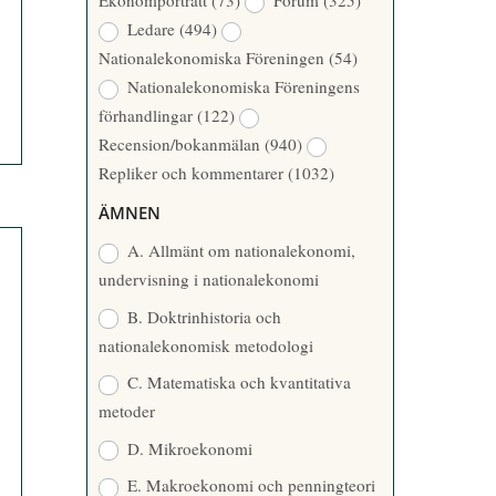
Ekonomporträtt
(73)
Forum
(325)
A
Å
Ledare
(494)
T
R
Nationalekonomiska Föreningen
(54)
T
Nationalekonomiska Föreningens
A
förhandlingar
(122)
R
Recension/bokanmälan
(940)
E
Repliker och kommentarer
(1032)
ÄMNEN
A. Allmänt om nationalekonomi,
undervisning i nationalekonomi
B. Doktrinhistoria och
nationalekonomisk metodologi
C. Matematiska och kvantitativa
metoder
D. Mikroekonomi
E. Makroekonomi och penningteori