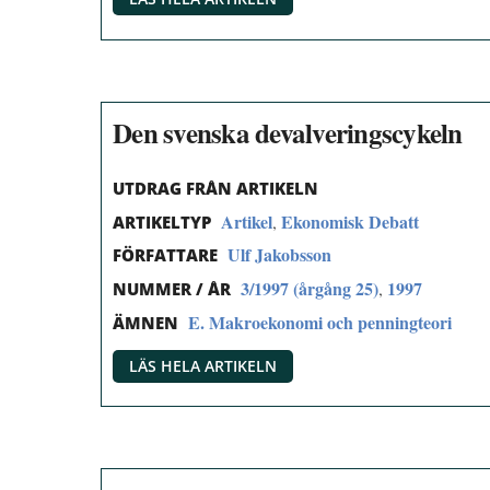
Den svenska devalveringscykeln
UTDRAG FRÅN ARTIKELN
Artikel
Ekonomisk Debatt
,
ARTIKELTYP
Ulf Jakobsson
FÖRFATTARE
3/1997 (årgång 25)
1997
,
NUMMER / ÅR
E. Makroekonomi och penningteori
ÄMNEN
LÄS HELA ARTIKELN