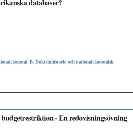
merikanska databaser?
tionalekonomi
B. Doktrinhistoria och nationalekonomisk
,
s budgetrestriktion - En redovisningsövning