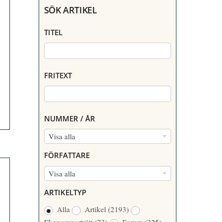
SÖK ARTIKEL
TITEL
FRITEXT
NUMMER / ÅR
N
Visa alla
U
FÖRFATTARE
M
F
Visa alla
M
Ö
E
ARTIKELTYP
R
R
Alla
Artikel
(2193)
F
/