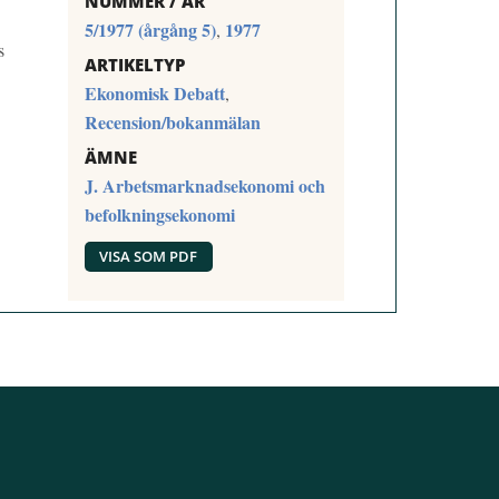
NUMMER / ÅR
5/1977 (årgång 5)
1977
,
s
ARTIKELTYP
Ekonomisk Debatt
,
Recension/bokanmälan
ÄMNE
J. Arbetsmarknadsekonomi och
befolkningsekonomi
VISA SOM PDF