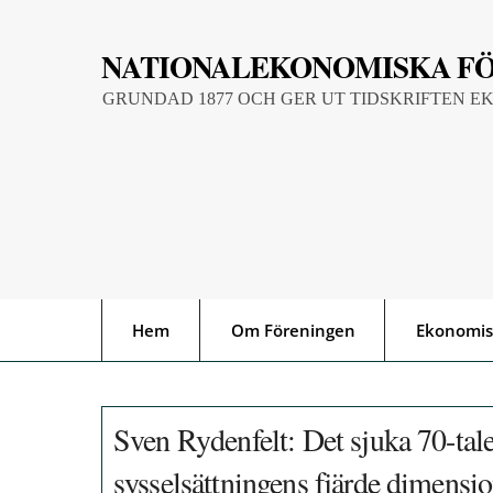
Skip
to
NATIONALEKONOMISKA F
content
GRUNDAD 1877 OCH GER UT TIDSKRIFTEN E
Hem
Om Föreningen
Ekonomis
Sven Rydenfelt: Det sjuka 70-tal
sysselsättningens fjärde dimensi