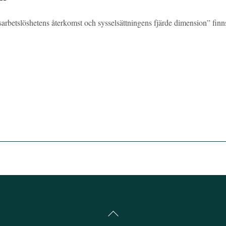
arbetslöshetens återkomst och sysselsättningens fjärde dimension” finn
Back
To