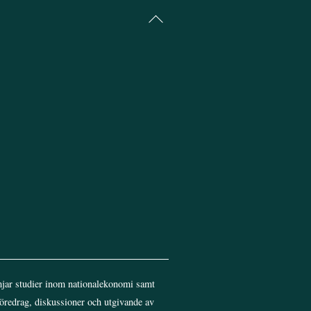
Back
To
Top
jar studier inom nationalekonomi samt
föredrag, diskussioner och utgivande av