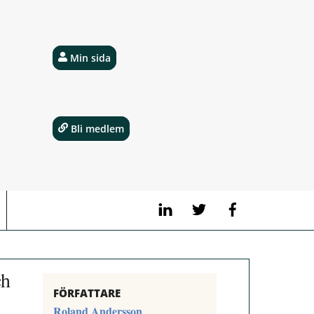
Min sida
Bli medlem
LinkedIn
Twitter
Facebook
ch
FÖRFATTARE
Roland Andersson