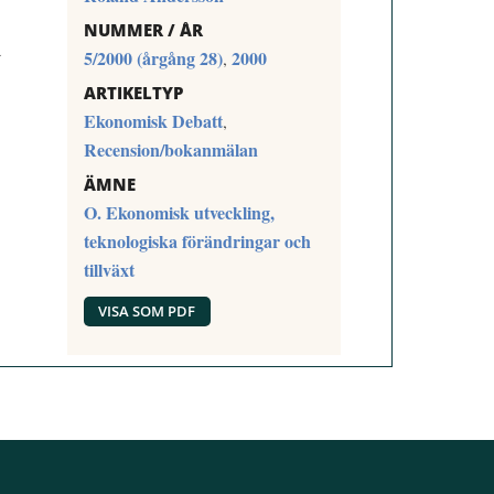
NUMMER / ÅR
a
5/2000 (årgång 28)
2000
,
ARTIKELTYP
Ekonomisk Debatt
,
Recension/bokanmälan
ÄMNE
O. Ekonomisk utveckling,
teknologiska förändringar och
tillväxt
VISA SOM PDF