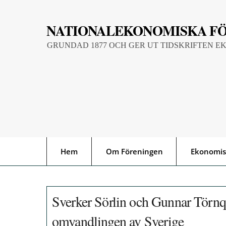
Skip
to
NATIONALEKONOMISKA F
content
GRUNDAD 1877 OCH GER UT TIDSKRIFTEN E
Hem
Om Föreningen
Ekonomis
Sverker Sörlin och Gunnar Törnqv
omvandlingen av Sverige